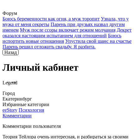
Форум
Боюсь беременности как огня, а муж торопит
Узнала, что у
мужа от меня секреты
Парень при друзьях назвал другим
именем
Муж после ссоры включает режим молчания
Декрет
оказался настоящим испытанием для отношений
Боюсь
испортить новые отношения
Упустила свой шанс на счастье
Парень решил отложить свадьбу. Я разбита.
Назад
Личный кабинет
Leͥgeͣnͫd
Город
Екатеринбург
Избранные категории
ееStory
Психология
Комментарии
Комментарии пользователя
Теория Тейлора очень интересная, и разбираться за своими