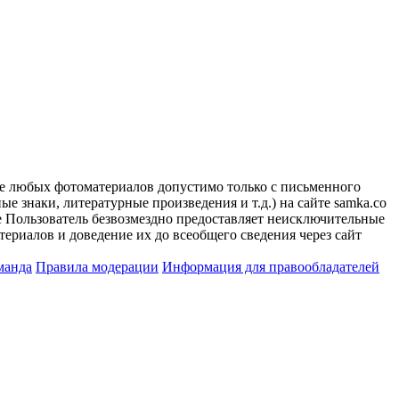
ие любых фотоматериалов допустимо только с письменного
 знаки, литературные произведения и т.д.) на сайте samka.co
 Пользователь безвозмездно предоставляет неисключительные
ериалов и доведение их до всеобщего сведения через сайт
манда
Правила модерации
Информация для правообладателей