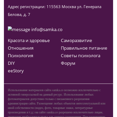
Адрес регистрации: 115563 Москва ул. Генерала
Белова, д. 7
info@samka.co
Красота и здоровье
Саморазвитие
Отношения
Правильное питание
Психология
Советы психолога
DIY
Форум
ееStory
Использование материалов сайта samka.co возможно исключительно с
активной гиперссылкой на данный ресурс. Использование любых
фотоматериалов допустимо только с письменного разрешения
администрации сайта. Размещение любых объектов интеллектуальной или
иной собственности (видео, фото, товарные знаки, литературные
произведения и т.д.) на сайте samka.co разрешено исключительно лицам,
имеющим необходимые права для данного размещения. При размещении