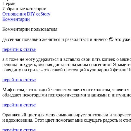
Пермь
Избранные категории
Отношения
DIY
ееStory
Комментарии
Комментарии пользователя
да сейчас повально женяться и разводяться и ничего 😉 это уже
перейти к статье
а я тоже не могу удержаться и вставлю свои пять копеек о мясн
решила похудеть, мясная диета стала моим спасением! Я замет
говядину на гриле – это такой настоящий кулинарный фетиш! И
перейти к статье
Миф о том, что каждый человек является психологом, являетс
обладают некоторыми психологическими знаниями и интуицией
перейти к статье
Оранжевый цвет для меня символизирует энтузиазм и творчест
и вдохновения. Этот цвет помогает мне ощущать радость и ст
перейти к статье