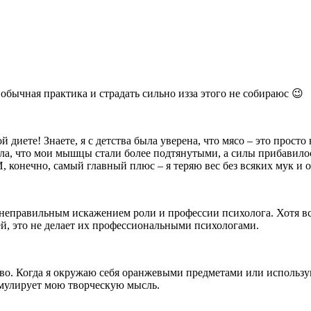
 обычная практика и страдать сильно изза этого не собираюс 😉
ой диете! Знаете, я с детства была уверена, что мясо – это прост
ила, что мои мышцы стали более подтянутыми, а силы прибавило
, конечно, самый главный плюс – я теряю вес без всяких мук и 
я неправильным искажением роли и профессии психолога. Хотя в
, это не делает их профессиональными психологами.
во. Когда я окружаю себя оранжевыми предметами или использую
имулирует мою творческую мысль.