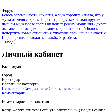
Форум
Боюсь беременности как огня, а муж торопит
Узнала, что у
мужа от меня секреты
Парень при друзьях назвал другим
именем
Муж после ссоры включает режим молчания
Декрет
оказался настоящим испытанием для отношений
Боюсь
испортить новые отношения
Упустила свой шанс на счастье
Парень решил отложить свадьбу. Я разбита.
Назад
Личный кабинет
FackToryan
Город
Краснодар
Избранные категории
Психология
Саморазвитие
Советы психолога
Комментарии
Комментарии пользователя
Когда же уже эти темы станут неактуальны((( но увы сейчас