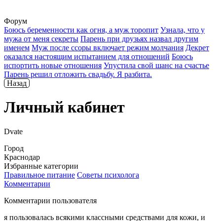
Форум
Боюсь беременности как огня, а муж торопит
Узнала, что у
мужа от меня секреты
Парень при друзьях назвал другим
именем
Муж после ссоры включает режим молчания
Декрет
оказался настоящим испытанием для отношений
Боюсь
испортить новые отношения
Упустила свой шанс на счастье
Парень решил отложить свадьбу. Я разбита.
Назад
Личный кабинет
Dvate
Город
Краснодар
Избранные категории
Правильное питание
Советы психолога
Комментарии
Комментарии пользователя
я пользовалась всякими классными средствами для кожи, и