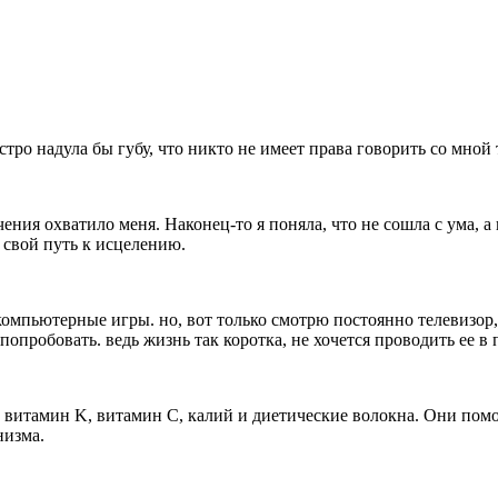
стро надула бы губу, что никто не имеет права говорить со мной
чения охватило меня. Наконец-то я поняла, что не сошла с ума, а
 свой путь к исцелению.
 компьютерные игры. но, вот только смотрю постоянно телевизор,
 попробовать. ведь жизнь так коротка, не хочется проводить ее в 
 витамин K, витамин C, калий и диетические волокна. Они пом
низма.