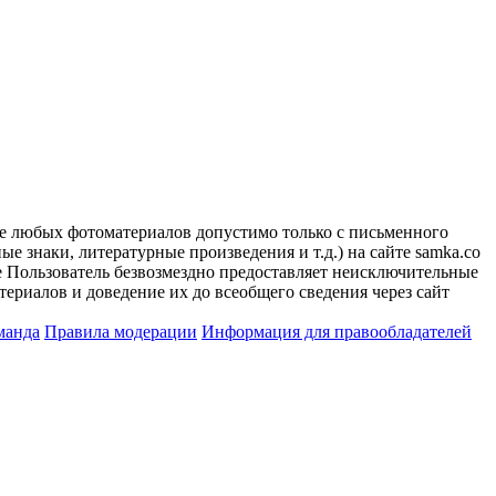
ие любых фотоматериалов допустимо только с письменного
 знаки, литературные произведения и т.д.) на сайте samka.co
 Пользователь безвозмездно предоставляет неисключительные
ериалов и доведение их до всеобщего сведения через сайт
манда
Правила модерации
Информация для правообладателей