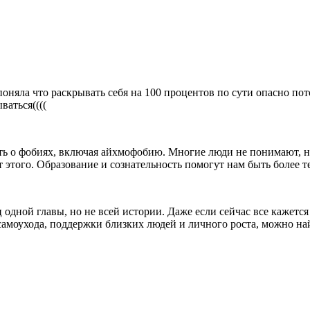
няла что раскрывать себя на 100 процентов по сути опасно пото
ваться((((
ть о фобиях, включая айхмофобию. Многие люди не понимают, н
 от этого. Образование и сознательность помогут нам быть бол
 одной главы, но не всей истории. Даже если сейчас все кажетс
самоухода, поддержки близких людей и личного роста, можно на