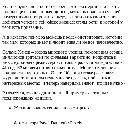
Если бабушка до сих пор уверена, что «материнство – есть
главная цель в жизни женщины», можешь поделиться с ней
намерениями построить карьеру, реализовать свои таланты,
добиться успеха в той сфере жизнедеятельности, к которой у
тебя есть призвание.
А в качестве примера можешь продемонстрировать истории
тех мам, которых знает и любит едва ли не все человечество.
Сальма Хайек – звезда мирового уровня, покорившая сердца
миллионов зрителей по фильмам Тарантино, Родригеса и
иных культовых режиссеров, познала радости материнства в
41 год. Её коллега по звездному цеху – Моника Белуччии –
родила старшую дочь в 39 лет. Обе они позже расскажут
журналистам, что «успели многое сделать, побывать в
интересных местах, и теперь наверняка знают, что им нужно».
Разумеется, это не единственный пример счастливых
позднородящих женщин.
Желание родить гениального отпрыска.
Фото автора Pavel Danilyuk: Pexels