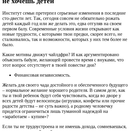
не хочешь детей
Институт семьи претерпел серьезные изменения в последние
сто-двести лет. Так, сегодня совсем не обязательно рожать
детей каждый год или же делать это, едва отгуляв на своем
первом балу. Современные условия жизни открывают как
новые трудности, с которыми твои предки, скорее всего, не
сталкивались, так и возможности, которых у них тем более не
было.
Какие мотивы движут чайлдфри? И как аргументировано
объяснить бабуле, желающей провести время с внуками, что
этот вопрос отсутствует в твоей повестке дня?
Финансовая независимость.
Желать для своего чада достойного и обеспеченного будущего
– нормальное желание хорошего родителя. В самом деле, как
ты и твой ребенок будут себя чувствовать, когда во дворе у
всех детей будут велосипеды (игрушки, конфеты или прочие
радости детства – не суть важно), а родному человечку
придется ограничиться лишь туманной надеждой на
«заработаем – купим»?
Если ты не трудоустроена и не имеешь дохода, сомневаешься,