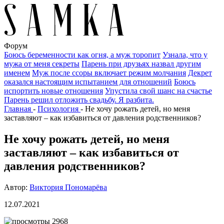
Форум
Боюсь беременности как огня, а муж торопит
Узнала, что у
мужа от меня секреты
Парень при друзьях назвал другим
именем
Муж после ссоры включает режим молчания
Декрет
оказался настоящим испытанием для отношений
Боюсь
испортить новые отношения
Упустила свой шанс на счастье
Парень решил отложить свадьбу. Я разбита.
Главная
-
Психология
-
Не хочу рожать детей, но меня
заставляют – как избавиться от давления родственников?
Не хочу рожать детей, но меня
заставляют – как избавиться от
давления родственников?
Автор:
Виктория Пономарёва
12.07.2021
2968