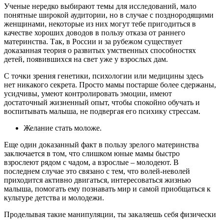
Ученые нередко выбирают темы для исследований, мало
понятные широкой аудитории, но в случае с позднородящими
женщинами, некоторые из них могут тебе пригодиться в
качестве хороших доводов в пользу отказа от раннего
материнства. Так, в России и за рубежом существует
доказанная теория о развитых умственных способностях
детей, появившихся на свет уже у взрослых дам.
С точки зрения генетики, психологии или медицины здесь
нет никакого секрета. Просто мамы постарше более сдержаны,
усидчивы, умеют контролировать эмоции, имеют
достаточный жизненный опыт, чтобы спокойно обучать и
воспитывать малыша, не подвергая его психику стрессам.
Желание стать моложе.
Еще один доказанный факт в пользу зрелого материнства
заключается в том, что слишком юные мамы быстро
взрослеют рядом с чадом, а взрослые – молодеют. В
последнем случае это связано с тем, что волей-неволей
приходится активно двигаться, интересоваться жизнью
малыша, помогать ему познавать мир и самой приобщаться к
культуре детства и молодежи.
Проделывая такие манипуляции, ты закаляешь себя физически