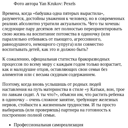
Фото автора Yan Krukov: Pexels
Времена, когда «бабушка одна пятерых вырастила»,
разумеется, достойны уважения к человеку, но в современных
реалиях абсолютно утратили актуальность. Чего ты хочешь:
следующие пару десятков лет полностью переориентировать
свою жизнь на воспитание потомства в одиночку (или
параллельно отбиваясь от пьющего, агрессивного,
равнодушного, немощного супруга) или совместно
воспитывать детей, как это и должно быть?
К сожалению, официальная статистка бракоразводных
процессов по всему миру с каждым годом только возрастает,
как и малодушие отцов, оставляющих свои семьи без
алиментов или с весьма скудным содержанием.
Поэтому, когда вновь услышишь от родных людей
наставления на путь материнства в стиле «у Катьки, вон, трое
по лавкам сидят. А ты что?», объясни им, что растить ребенка
в одиночку – очень сложное занятие, требующее железных
нервов, стойкости к жизненным трудностям. И ты просто
выбираешь (или проверяешь) партнера на готовность к
построению полной семьи.
Профессиональная самореализация