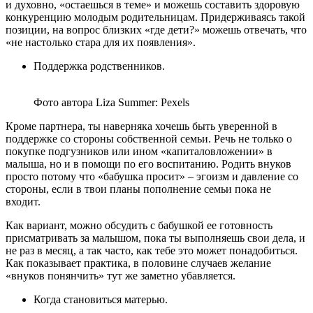
и духовно, «остаешься в теме» и можешь составить здоровую
конкуренцию молодым родительницам. Придерживаясь такой
позиции, на вопрос близких «где дети?» можешь отвечать, что
«не настолько стара для их появления».
Поддержка родственников.
Фото автора Liza Summer: Pexels
Кроме партнера, ты наверняка хочешь быть уверенной в
поддержке со стороны собственной семьи. Речь не только о
покупке подгузников или ином «капиталовложении» в
малыша, но и в помощи по его воспитанию. Родить внуков
просто потому что «бабушка просит» – эгоизм и давление со
стороны, если в твои планы пополнение семьи пока не
входит.
Как вариант, можно обсудить с бабушкой ее готовность
присматривать за малышом, пока ты выполняешь свои дела, и
не раз в месяц, а так часто, как тебе это может понадобиться.
Как показывает практика, в половине случаев желание
«внуков понянчить» тут же заметно убавляется.
Когда становиться матерью.