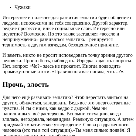
Чужаки
Интереснее и полезнее для развития эмпатии будет общение с
людьми, непохожими на тебя совершенно. Другой характер,
редкие профессии, иные социальные слои. Интересно или
неуютно? Возможно. Но это также заставляет «весело и
непринужденно» развиваться эмпатию. Тренируется
терпимость к другим взглядам, безоценочное принятие.
И заметь, никто не просит исповедовать точку зрения другого
человека. Просто быть, наблюдать. Изредка задавать вопросы.
Нет, вопрос: «Чо?» здесь не прокатит. Иногда подводить
промежуточные итоги: «Правильно я вас поняла, что…?».
Прочь, злость
Для чего ещё развивать эмпатию? Чтоб перестать злиться на
других, обижаться, завидовать. Ведь все это энергозатратные
чувства. И ты с ними, как ведро с дыркой. Чем ни
наполнишься, всё растеряешь. Вспомни ситуацию, когда
злилась, негодовала, ненавидела. Реальную ситуацию. А затем
придумай эмпатическое утверждение. Слова раздраженного
человека (это ты в той ситуации).»Ты меня сильно подвёл! Я
не смогла сделать то, что обещала».