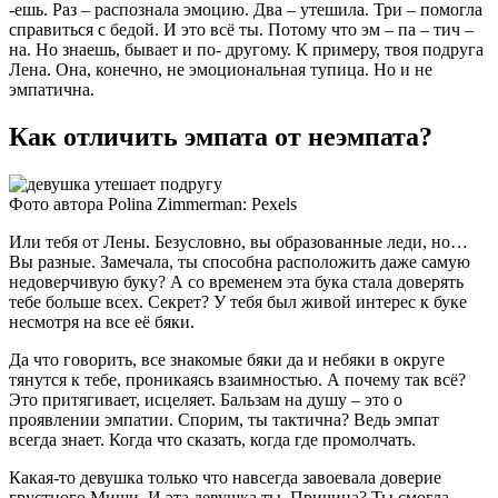
-ешь. Раз – распознала эмоцию. Два – утешила. Три – помогла
справиться с бедой. И это всё ты. Потому что эм – па – тич –
на. Но знаешь, бывает и по- другому. К примеру, твоя подруга
Лена. Она, конечно, не эмоциональная тупица. Но и не
эмпатична.
Как отличить эмпата от неэмпата?
Фото автора Polina Zimmerman: Pexels
Или тебя от Лены. Безусловно, вы образованные леди, но…
Вы разные. Замечала, ты способна расположить даже самую
недоверчивую буку? А со временем эта бука стала доверять
тебе больше всех. Секрет? У тебя был живой интерес к буке
несмотря на все её бяки.
Да что говорить, все знакомые бяки да и небяки в округе
тянутся к тебе, проникаясь взаимностью. А почему так всё?
Это притягивает, исцеляет. Бальзам на душу – это о
проявлении эмпатии. Спорим, ты тактична? Ведь эмпат
всегда знает. Когда что сказать, когда где промолчать.
Какая-то девушка только что навсегда завоевала доверие
грустного Миши. И эта девушка ты. Причина? Ты смогла