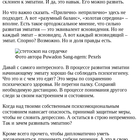
склонен к эмпатии. И да, это навык. Его можно развить.
Но что важно сказать. «Прилично- неприлично» здесь не
подходит. А вот «разумный баланс», «золотая середина» –
вполне. Есть такое ортодоксальное мнение, что сильно
развитая эмпатия — это эквивалент ясновидения. Но не
каждый эмпат – ясновидец. А вот каждый ясновидящий –
эмпат. Спорно? Возможно. Но и доля правды есть.
Фото автора Puwadon Sang-ngern: Pexels
Давай с самого интересного. В процессе развития эмпатии
начинающему эмпату хорошо бы соблюдать психогигиену.
Что это и с чем это едят? Это меры по сохранению
психического здоровья. Не перегни палку. Сохраняй
необходимую дистанцию. В процессе понимания другого
следи за своим настроением и состоянием.
Когда над твоими собственным психоэмоциональным
состоянием нависает опасность, принимай защитные меры,
чтобы не словить депрессию. А остаться в строю непременно.
Так и зачем развивать эмпатию?
Кроме всего прочего, чтобы дипломатично уметь
договариваться, принимать гибкие решения. А это в свою