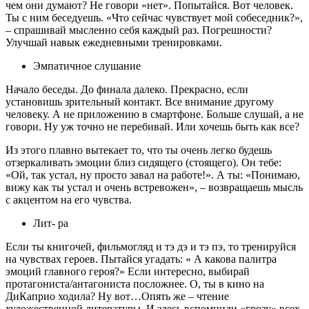
чем они думают? Не говори «нет». Попытайся. Вот человек.
Ты с ним беседуешь. «Что сейчас чувствует мой собеседник?»,
– спрашивай мысленно себя каждый раз. Погрешности?
Улучшай навык ежедневными тренировками.
Эмпатичное слушание
Начало беседы. До финала далеко. Прекрасно, если
установишь зрительный контакт. Все внимание другому
человеку. А не приложению в смартфоне. Больше слушай, а не
говори. Ну уж точно не перебивай. Или хочешь быть как все?
Из этого плавно вытекает то, что ты очень легко будешь
отзеркаливать эмоции близ сидящего (стоящего). Он тебе:
«Ой, так устал, ну просто завал на работе!». А ты: «Понимаю,
вижу как ты устал и очень встревожен», – возвращаешь мысль
с акцентом на его чувства.
Лит- ра
Если ты книгочей, фильмогляд и тэ дэ и тэ пэ, то тренируйся
на чувствах героев. Пытайся угадать: « А какова палитра
эмоций главного героя?» Если интересно, выбирай
протагониста/антагониста посложнее. О, ты в кино на
ДиКаприо ходила? Ну вот…Опять же – чтение
художественной литературы. И здесь вспомнили «грозу» всех