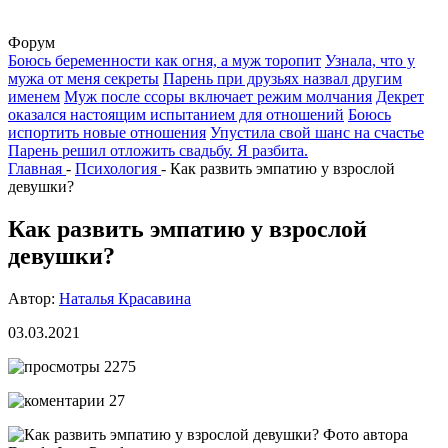
Форум
Боюсь беременности как огня, а муж торопит
Узнала, что у
мужа от меня секреты
Парень при друзьях назвал другим
именем
Муж после ссоры включает режим молчания
Декрет
оказался настоящим испытанием для отношений
Боюсь
испортить новые отношения
Упустила свой шанс на счастье
Парень решил отложить свадьбу. Я разбита.
Главная
-
Психология
-
Как развить эмпатию у взрослой
девушки?
Как развить эмпатию у взрослой
девушки?
Автор:
Наталья Красавина
03.03.2021
2275
27
Фото автора