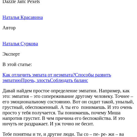
Dazzle Jam: Pexels
Наталья Красавина
Автор
Наталья Суркова
Эксперт
В этой статье:
Как отличить эмпата от неэмпата?
Способы развить
эмпатию
Прочь, злость
Соблюдать баланс
Давай найдем простое определение эмпатии. Например, как
это: эмпатия – это сопереживание другому человеку. Точнее –
его эмоциональному состоянию. Вот он сидит такой, унылый,
грустный, обеспокоенный. А ты его понимаешь. И это очень
просто у тебя получается. Ты понимаешь, почему Миша
напротив грустит. В чем причина его беспокойства. И это
ничуть не раздражает. И уж точно не бесит.
Тебе понятны и те, и другие люди. Ты со – пе- ре- жи – ва