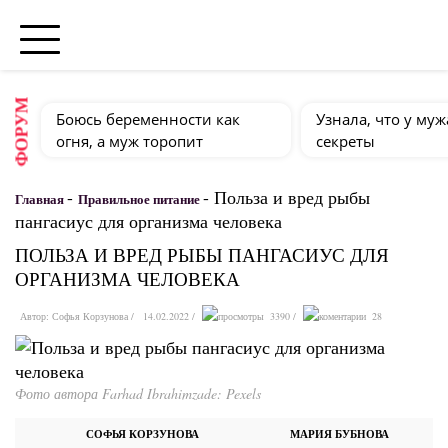
ФОРУМ
Боюсь беременности как
Узнала, что у муж
огня, а муж торопит
секреты
-
-
Польза и вред рыбы
Главная
Правильное питание
пангасиус для организма человека
ПОЛЬЗА И ВРЕД РЫБЫ ПАНГАСИУС ДЛЯ
ОРГАНИЗМА ЧЕЛОВЕКА
Автор:
Софья Корзунова
14.02.2022
3390
28
Фото автора Farhad Ibrahimzade: Pexels
СОФЬЯ КОРЗУНОВА
МАРИЯ БУБНОВА