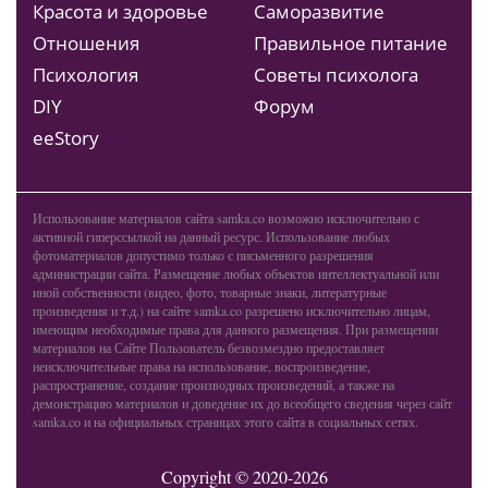
Красота и здоровье
Саморазвитие
Отношения
Правильное питание
Психология
Советы психолога
DIY
Форум
ееStory
Использование материалов сайта samka.co возможно исключительно с
активной гиперссылкой на данный ресурс. Использование любых
фотоматериалов допустимо только с письменного разрешения
администрации сайта. Размещение любых объектов интеллектуальной или
иной собственности (видео, фото, товарные знаки, литературные
произведения и т.д.) на сайте samka.co разрешено исключительно лицам,
имеющим необходимые права для данного размещения. При размещении
материалов на Сайте Пользователь безвозмездно предоставляет
неисключительные права на использование, воспроизведение,
распространение, создание производных произведений, а также на
демонстрацию материалов и доведение их до всеобщего сведения через сайт
samka.co и на официальных страницах этого сайта в социальных сетях.
Copyright © 2020-2026