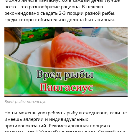
Можно ли есть пангасиус хоть каждый день? Лучше
всего – это разнообразие рациона. В неделю
рекомендовано съедать 2-3 порции разной рыбы,
среди которых обязательно должна быть жирная.
Вред рыбы пангасиус
Но ты можешь употреблять рыбу и ежедневно, если не
имеешь аллергии и индивидуальных
противопоказаний. Рекомендованная порция в
среднем – это 120 г рыбы в готовом виде. Сочетай ее с