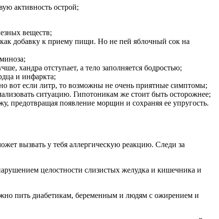
вую активность острой;
езных веществ;
 как добавку к приему пищи. Но не пей яблочный сок на
аминоза;
чше, хандра отступает, а тело заполняется бодростью;
рдца и инфаркта;
но вот если литр, то возможны не очень приятные симптомы;
мализовать ситуацию. Гипотоникам же стоит быть осторожнее;
у, предотвращая появление морщин и сохраняя ее упругость.
может вызвать у тебя аллергическую реакцию. Следи за
нарушением целостности слизистых желудка и кишечника и
можно пить диабетикам, беременным и людям с ожирением и