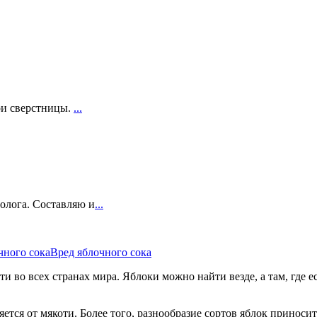
ои сверстницы.
...
олога. Составляю и
...
чного сока
Вред яблочного сока
и во всех странах мира. Яблоки можно найти везде, а там, где е
яется от мякоти. Более того, разнообразие сортов яблок приноси