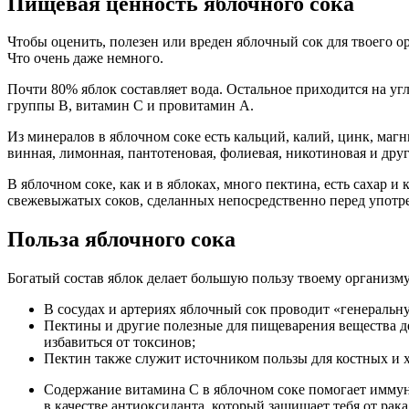
Пищевая ценность яблочного сока
Чтобы оценить, полезен или вреден яблочный сок для твоего ор
Что очень даже немного.
Почти 80% яблок составляет вода. Остальное приходится на уг
группы В, витамин С и провитамин А.
Из минералов в яблочном соке есть кальций, калий, цинк, магн
винная, лимонная, пантотеновая, фолиевая, никотиновая и друг
В яблочном соке, как и в яблоках, много пектина, есть сахар 
свежевыжатых соков, сделанных непосредственно перед употре
Польза яблочного сока
Богатый состав яблок делает большую пользу твоему организму
В сосудах и артериях яблочный сок проводит «генеральн
Пектины и другие полезные для пищеварения вещества де
избавиться от токсинов;
Пектин также служит источником пользы для костных и х
Содержание витамина С в яблочном соке помогает иммунн
в качестве антиоксиданта, который защищает тебя от рак