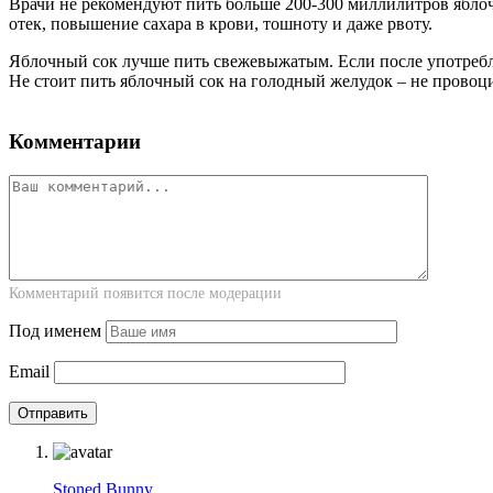
Врачи не рекомендуют пить больше 200-300 миллилитров яблочн
отек, повышение сахара в крови, тошноту и даже рвоту.
Яблочный сок лучше пить свежевыжатым. Если после употребле
Не стоит пить яблочный сок на голодный желудок – не провоцир
Комментарии
Комментарий появится после модерации
Под именем
Email
Stoned Bunny