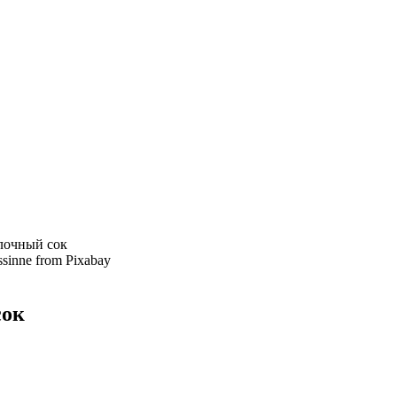
лочный сок
ssinne from Pixabay
сок