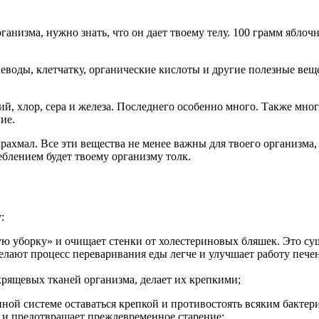
ганизма, нужно знать, что он дает твоему телу. 100 грамм ябло
леводы, клетчатку, органические кислоты и другие полезные ве
ий, хлор, сера и железа. Последнего особенно много. Также мно
ие.
и крахмал. Все эти вещества не менее важны для твоего организм
блением будет твоему организму толк.
:
ую уборку» и очищает стенки от холестериновых бляшек. Это су
лают процесс переваривания еды легче и улучшает работу печен
рящевых тканей организма, делает их крепкими;
ой системе оставаться крепкой и противостоять всяким бактери
а и предотвращает преждевременное старение;