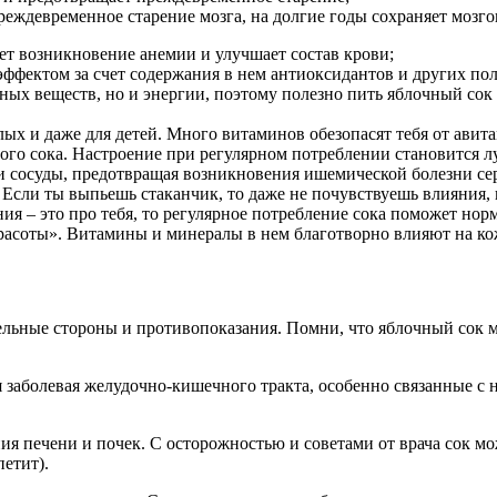
реждевременное старение мозга, на долгие годы сохраняет мозго
ет возникновение анемии и улучшает состав крови;
ффектом за счет содержания в нем антиоксидантов и других пол
ных веществ, но и энергии, поэтому полезно пить яблочный сок
ых и даже для детей. Много витаминов обезопасят тебя от авит
ого сока. Настроение при регулярном потреблении становится лу
и сосуды, предотвращая возникновения ишемической болезни се
Если ты выпьешь стаканчик, то даже не почувствуешь влияния, 
ия – это про тебя, то регулярное потребление сока поможет нор
расоты». Витамины и минералы в нем благотворно влияют на кож
тельные стороны и противопоказания. Помни, что яблочный сок 
заболевая желудочно-кишечного тракта, особенно связанные с 
ия печени и почек. С осторожностью и советами от врача сок 
етит).