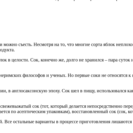
и можно съесть. Несмотря на то, что многие сорта яблок неплохо
одукта.
лок в целости. Сок, конечно же, долго не хранился – пара суток
внеримских философов и ученых. Но первые соки не относятся 
и, в англосаксонскую эпоху. Сок шел в пищу, использовался как 
 свежевыжатый сок (тот, который делается непосредственно пере
ается по асептическим упаковкам), восстановленный сок (сок, к
й. Все остальные варианты в процессе приготовления лишаются