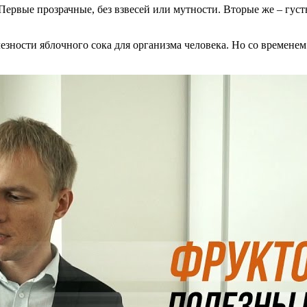
ервые прозрачные, без взвесей или мутности. Вторые же – густы
зности яблочного сока для организма человека. Но со времене