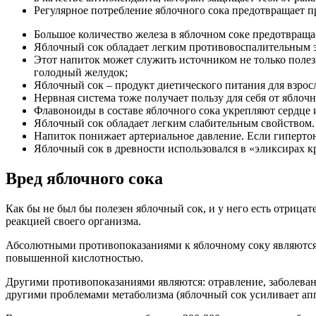
Регулярное потребление яблочного сока предотвращает п
Большое количество железа в яблочном соке предотвраща
Яблочный сок обладает легким противовоспалительным э
Этот напиток может служить источником не только полез
голодный желудок;
Яблочный сок – продукт диетического питания для взросл
Нервная система тоже получает пользу для себя от яблочн
Флавоноиды в составе яблочного сока укрепляют сердце 
Яблочный сок обладает легким слабительным свойством. 
Напиток понижает артериальное давление. Если гипертон
Яблочный сок в древности использовался в «эликсирах к
Вред яблочного сока
Как бы не был бы полезен яблочный сок, и у него есть отрица
реакцией своего организма.
Абсолютными противопоказаниями к яблочному соку являются 
повышенной кислотностью.
Другими противопоказаниями являются: отравление, заболеван
другими проблемами метаболизма (яблочный сок усиливает апп