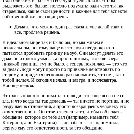
твои близкие, и ты сама себя чувствуешь плохо. Чтобы
выдержать это, бывает полезно подумать: ради чего ты так
стараешься, какие свои ценности и важные для тебя аспекты
собственной жизни защищаешь.
Думать, что можно один раз сказать «не делай так» и
все, проблема решена.
В идеальном мире так и было бы, но мы живем в
неидеальном, поэтому чаще всего люди неоднократно
пытаются пробовать границу на зуб. Они могут делать это
даже не из злого умысла, а просто потому, что еще вчера
никакой границы тут не было, а теперь появилась ― это что
за дела? Люди могут просто по привычке действовать по-
старому, и придется несколько раз напомнить, что нет, так с
тобой нельзя. И сегодня нельзя, и завтра, и послезавтра.
Вообще нельзя.
Что здесь полезно понимать: что люди это чаще всего не со
зла, и что когда ты так делаешь ― ты ничего не портишь и не
разрушаешь отношения, а просто возвращаешь человеку его
ответственность. Он ответственен за то, чтобы соблюдать
обещание, которое он тебе дал (например, называть тебя
Катерина, а не Екатерина) ― он забыл ― ты напомнила,
вернув ему его ответственность за это обещание.