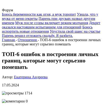
Форум
Боюсь беременности как огня, а муж торопит
Узнала, что у
мужа от меня секреты
Парень при друзьях назвал другим
именем
Муж после ссоры включает режим молчания
Декрет
оказался настоящим испытанием для отношений
Боюсь
испортить новые отношения
Упустила свой шанс на счастье
Парень решил отложить свадьбу. Я разбита.
Главная
-
Отношения
-
ТОП-6 ошибок в построении личных
границ, которые могут серьезно помешать
ТОП-6 ошибок в построении личных
границ, которые могут серьезно
помешать
Автор:
Екатерина Андреева
17.05.2024
1714
0