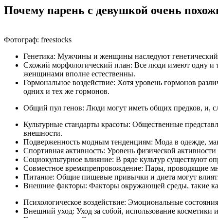
Почему парень с девушкой очень похож
Фотограф: freestocks
Генетика: Мужчины и женщины наследуют генетический ма
Схожий морфологический план: Все люди имеют одну и т
женщинами вполне естественны.
Гормональное воздействие: Хотя уровень гормонов разли
одних и тех же гормонов.
Общий пул генов: Люди могут иметь общих предков, и, сл
Культурные стандарты красоты: Общественные представл
внешности.
Подверженность модным тенденциям: Мода в одежде, мак
Спортивная активность: Уровень физической активности
Социокультурное влияние: В ряде культур существуют оп
Совместное времяпрепровождение: Пары, проводящие мног
Питание: Общие пищевые привычки и диета могут влиять
Внешние факторы: Факторы окружающей среды, такие как к
Психологическое воздействие: Эмоциональные состояния и
Внешний уход: Уход за собой, использование косметики и