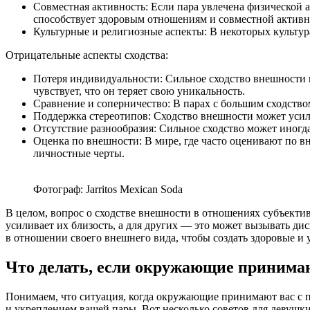
Совместная активность: Если пара увлечена физической 
способствует здоровым отношениям и совместной активн
Культурные и религиозные аспекты: В некоторых культу
Отрицательные аспекты сходства:
Потеря индивидуальности: Сильное сходство внешности 
чувствует, что он теряет свою уникальность.
Сравнение и соперничество: В парах с большим сходством
Поддержка стереотипов: Сходство внешности может усил
Отсутствие разнообразия: Сильное сходство может иногд
Оценка по внешности: В мире, где часто оценивают по в
личностные черты.
Фотограф: Jarritos Mexican Soda
В целом, вопрос о сходстве внешности в отношениях субъекти
усиливает их близость, а для других — это может вызывать ди
в отношении своего внешнего вида, чтобы создать здоровые и
Что делать, если окружающие принимают
Понимаем, что ситуация, когда окружающие принимают вас с па
и укреплением вашей пары. Вот несколько советов для девушки