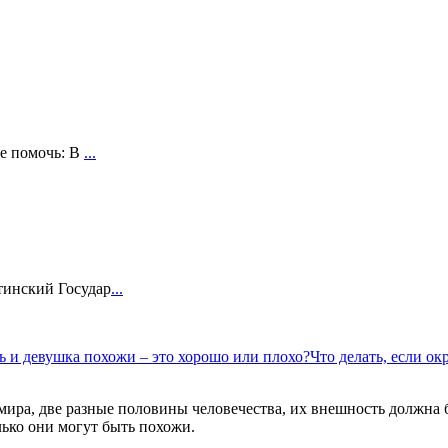
бе помочь: В
...
тинский Государ
...
нь и девушка похожи – это хорошо или плохо?
Что делать, если о
мира, две разные половины человечества, их внешность должна б
лько они могут быть похожи.