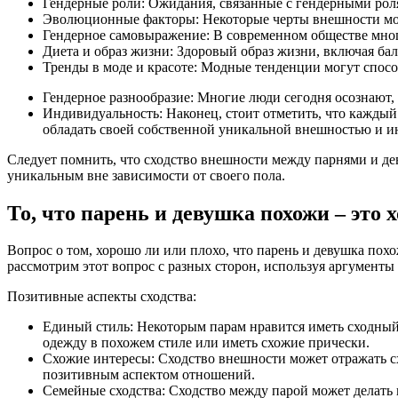
Гендерные роли: Ожидания, связанные с гендерными рол
Эволюционные факторы: Некоторые черты внешности могу
Гендерное самовыражение: В современном обществе мно
Диета и образ жизни: Здоровый образ жизни, включая ба
Тренды в моде и красоте: Модные тенденции могут спос
Гендерное разнообразие: Многие люди сегодня осознают,
Индивидуальность: Наконец, стоит отметить, что кажды
обладать своей собственной уникальной внешностью и 
Следует помнить, что сходство внешности между парнями и дев
уникальным вне зависимости от своего пола.
То, что парень и девушка похожи – это 
Вопрос о том, хорошо ли или плохо, что парень и девушка похо
рассмотрим этот вопрос с разных сторон, используя аргументы
Позитивные аспекты сходства:
Единый стиль: Некоторым парам нравится иметь сходный
одежду в похожем стиле или иметь схожие прически.
Схожие интересы: Сходство внешности может отражать с
позитивным аспектом отношений.
Семейные сходства: Сходство между парой может делать 