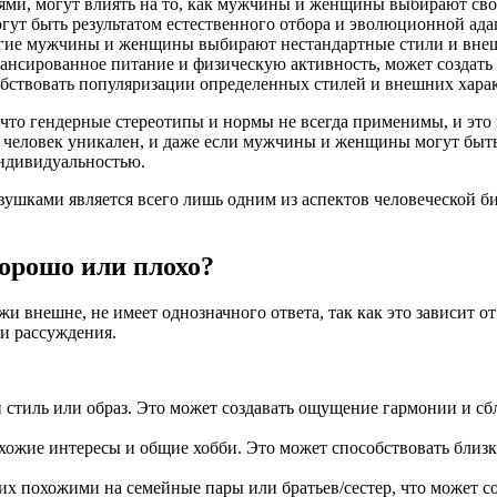
ями, могут влиять на то, как мужчины и женщины выбирают сво
т быть результатом естественного отбора и эволюционной ада
гие мужчины и женщины выбирают нестандартные стили и внеш
лансированное питание и физическую активность, может создать
обствовать популяризации определенных стилей и внешних хар
 что гендерные стереотипы и нормы не всегда применимы, и эт
й человек уникален, и даже если мужчины и женщины могут быть
индивидуальностью.
ушками является всего лишь одним из аспектов человеческой би
хорошо или плохо?
жи внешне, не имеет однозначного ответа, так как это зависит о
 и рассуждения.
 стиль или образ. Это может создавать ощущение гармонии и с
хожие интересы и общие хобби. Это может способствовать близ
их похожими на семейные пары или братьев/сестер, что может с