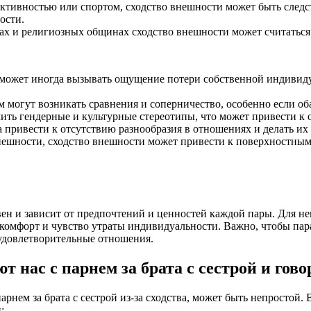
активностью или спортом, сходство внешности может быть следс
ости.
рах и религиозных общинах сходство внешности может считатьс
может иногда вызывать ощущение потери собственной индивидуа
 могут возникать сравнения и соперничество, особенно если оба
ить гендерные и культурные стереотипы, что может привести к 
а привести к отсутствию разнообразия в отношениях и делать их
нешности, сходство внешности может привести к поверхностным 
вен и зависит от предпочтений и ценностей каждой пары. Для н
скомфорт и чувство утраты индивидуальности. Важно, чтобы пар
 удовлетворительные отношения.
 нас с парнем за брата с сестрой и гово
рнем за брата с сестрой из-за сходства, может быть непростой
: