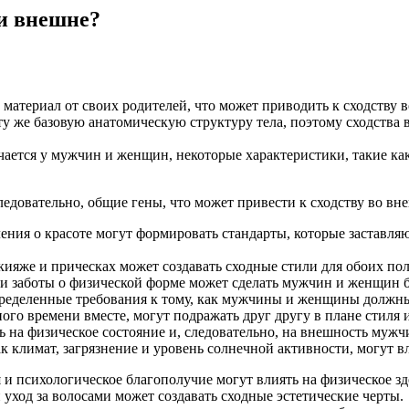
и внешне?
териал от своих родителей, что может приводить к сходству во 
у же базовую анатомическую структуру тела, поэтому сходства 
чается у мужчин и женщин, некоторые характеристики, такие ка
едовательно, общие гены, что может привести к сходству во вн
ения о красоте могут формировать стандарты, которые заставл
ияже и прическах может создавать сходные стили для обоих пол
 и заботы о физической форме может сделать мужчин и женщин б
ределенные требования к тому, как мужчины и женщины должны в
о времени вместе, могут подражать друг другу в плане стиля и
 на физическое состояние и, следовательно, на внешность муж
лимат, загрязнение и уровень солнечной активности, могут вли
 психологическое благополучие могут влиять на физическое здо
 уход за волосами может создавать сходные эстетические черты.