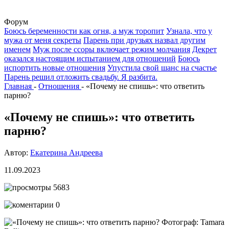
Форум
Боюсь беременности как огня, а муж торопит
Узнала, что у
мужа от меня секреты
Парень при друзьях назвал другим
именем
Муж после ссоры включает режим молчания
Декрет
оказался настоящим испытанием для отношений
Боюсь
испортить новые отношения
Упустила свой шанс на счастье
Парень решил отложить свадьбу. Я разбита.
Главная
-
Отношения
-
«Почему не спишь»: что ответить
парню?
«Почему не спишь»: что ответить
парню?
Автор:
Екатерина Андреева
11.09.2023
5683
0
Фотограф: Tamara