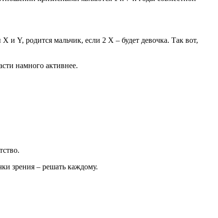
 и Y, родится мальчик, если 2 X – будет девочка. Так вот,
асти намного активнее.
тство.
ки зрения – решать каждому.