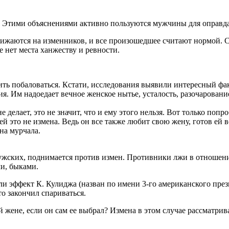
я. Этими объяснениями активно пользуются мужчины для оправд
обижаются на изменников, и все произошедшее считают нормой.
нет места ханжеству и ревности.
лить побаловаться. Кстати, исследования выявили интересный фа
я. Им надоедает вечное женское нытье, усталость, разочарован
не делает, это не значит, что и ему этого нельзя. Вот только поп
 это не измена. Ведь он все также любит свою жену, готов ей во
на мурчала.
мужских, поднимается против измен. Противники лжи в отношени
ми, быками.
 эффект К. Кулиджа (назван по имени 3-го американского прези
о закончил спариваться.
жене, если он сам ее выбрал? Измена в этом случае рассматрива