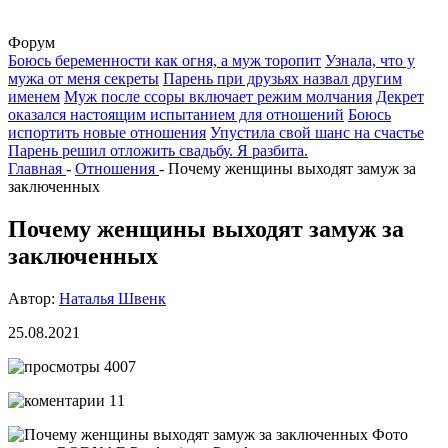
Форум
Боюсь беременности как огня, а муж торопит
Узнала, что у
мужа от меня секреты
Парень при друзьях назвал другим
именем
Муж после ссоры включает режим молчания
Декрет
оказался настоящим испытанием для отношений
Боюсь
испортить новые отношения
Упустила свой шанс на счастье
Парень решил отложить свадьбу. Я разбита.
Главная
-
Отношения
-
Почему женщины выходят замуж за
заключенных
Почему женщины выходят замуж за
заключенных
Автор:
Наталья Швенк
25.08.2021
4007
11
Фото