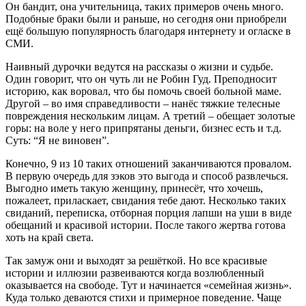
Он бандит, она учительница, таких примеров очень много.
Подобные браки были и раньше, но сегодня они приобрели
ещё большую популярность благодаря интернету и огласке в
СМИ.
Наивный дурочки ведутся на рассказы о жизни и судьбе.
Один говорит, что он чуть ли не Робин Гуд. Преподносит
историю, как воровал, что бы помочь своей больной маме.
Другой – во имя справедливости – нанёс тяжкие телесные
повреждения нескольким лицам. А третий – обещает золотые
горы: на воле у него припрятаны деньги, бизнес есть и т.д.
Суть: “Я не виновен”.
Конечно, 9 из 10 таких отношений заканчиваются провалом.
В первую очередь для зэков это выгода и способ развлечься.
Выгодно иметь такую женщину, принесёт, что хочешь,
пожалеет, приласкает, свидания тебе дают. Несколько таких
свиданий, переписка, отборная порция лапши на уши в виде
обещаний и красивой истории. После такого жертва готова
хоть на край света.
Так замуж они и выходят за решёткой. Но все красивые
истории и иллюзии развеиваются когда возлюбленный
оказывается на свободе. Тут и начинается «семейная жизнь».
Куда только деваются стихи и примерное поведение. Чаще