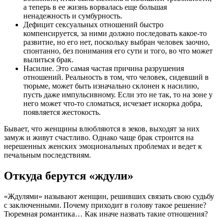
а теперь в ее жизнь ворвалась еще большая
ненадежность и сумбурность.
Дефицит сексуальных отношений быстро
компенсируется, за ними должно последовать какое-то
развитие, но его нет, поскольку выбран человек заочно,
спонтанно, без понимания его сути и того, во что может
вылиться брак.
Насилие. Это самая частая причина разрушения
отношений. Реальность в том, что человек, сидевший в
тюрьме, может быть изначально склонен к насилию,
пусть даже импульсивному. Если это не так, то на зоне у
него может что-то сломаться, исчезает искорка добра,
появляется жестокость.
Бывает, что женщины влюбляются в зеков, выходят за них
замуж и живут счастливо. Однако чаще брак строится на
нерешенных женских эмоциональных проблемах и ведет к
печальным последствиям.
Откуда берутся «ждули»
«Ждулями» называют женщин, решивших связать свою судьбу
с заключенными. Почему приходит в голову такое решение?
Тюремная романтика… Как иначе назвать такие отношения?