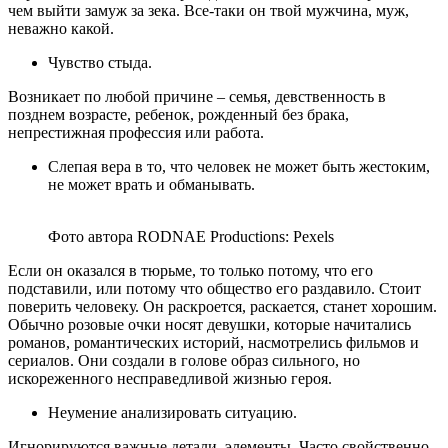
чем выйти замуж за зека. Все-таки он твой мужчина, муж,
неважно какой.
Чувство стыда.
Возникает по любой причине – семья, девственность в
позднем возрасте, ребенок, рожденный без брака,
непрестижная профессия или работа.
Слепая вера в то, что человек не может быть жестоким,
не может врать и обманывать.
Фото автора RODNAE Productions: Pexels
Если он оказался в тюрьме, то только потому, что его
подставили, или потому что общество его раздавило. Стоит
поверить человеку. Он раскроется, раскается, станет хорошим.
Обычно розовые очки носят девушки, которые начитались
романов, романтических историй, насмотрелись фильмов и
сериалов. Они создали в голове образ сильного, но
искореженного несправедливой жизнью героя.
Неумение анализировать ситуацию.
Игнорируются важные детали, элементы. Часто свойственно