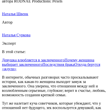
автора RODNAE Productions: Pexels
Наталья Швенк
Автор
Наталья Суркова
Эксперт
В этой статье:
Девушка влюбляется в заключенного
Почему женщина
выбирает заключенного
Последствия брака
Откуда берутся
«ждули»
В интернете, обычных разговорах часто проскальзывают
истории, как какая-то женщина выходит замуж за
заключенного. Она уверена, что отношения между ней и
возлюбленным серьезные, глубокие; верит в счастье, любовь,
возможность создания крепкой семьи.
Тут же налетает куча советчиков, которые убеждают, что у
отношений нет будущего, зек воспользуется девушкой, как