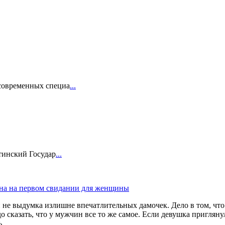
 современных специа
...
тинский Государ
...
на на первом свидании для женщины
 и не выдумка излишне впечатлительных дамочек. Дело в том, чт
до сказать, что у мужчин все то же самое. Если девушка приглян
ь.