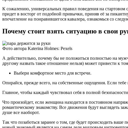
К сожалению, универсальных правил поведения на стартовом с
придет в восторг от подобной привычки, приняв её за пикант
впечатление на понравившегося кавалера, ознакомься со сле
Почему стоит взять ситуацию в свои р
Фото автора Katerina Holmes: Pexels
А действительно, почему бы не положиться полностью на мужчи
другому назвать такое отношение нельзя) может привести к тому
Выбери комфортное место для встречи.
Опирайся, прежде всего, на собственные ощущения. Если тебе 
Главное, чтобы каждый чувствовал себя в полной безопасности
Что произойдет, если женщина находится в постоянном напряже
романтическому знакомству. Все движения будут выглядеть заж
душе все наоборот.
Так что позаботься заранее о том, где будет происходить ваше 
новый знакомый является на самом деле махровым интровертом