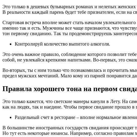
Это только в дешевых бульварных романах и нелепых женских 
В реальности каждый парень будет тебе признателен, если на с
Стартовая встреча вполне может стать началом увлекательного 
именно так и есть. Мужчины все чаще признаются, что чувству
тон первому свиданию. Так ты продемонстрируешь заинтересо
Контролируй количество выпитого алкоголя.
Это очень важное правило, соблюдение которого позволит тебе
собой, не увлекайся крепкими напитками. Во-первых, это смазы
Во-вторых, ты с ним только что познакомилась и прочитать мы
предел мужских мечтаний. Мало кому из парней понравится да
Правила хорошего тона на первом сви
Это только кажется, что светские манеры канули в Лету. На с
как на людях, так и наедине. Чтобы первое свидание прошло в
Раздельный счет в ресторане – вполне нормальное явлени
В большинстве иностранных государств свидания происходят т
Но тут есть некоторые нюансы. Например, согласно правилам хо