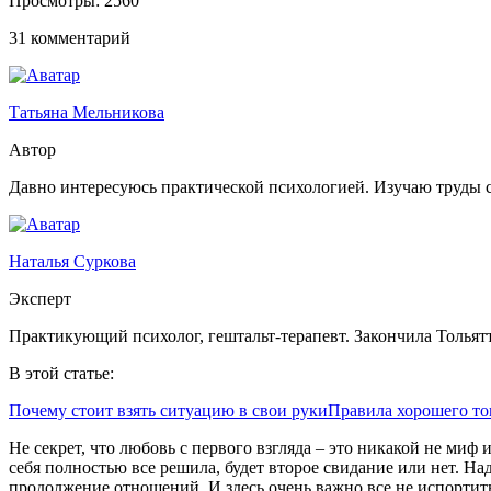
Просмотры:
2560
31 комментарий
Татьяна Мельникова
Автор
Давно интересуюсь практической психологией. Изучаю труды
Наталья Суркова
Эксперт
Практикующий психолог, гештальт-терапевт. Закончила Тольят
В этой статье:
Почему стоит взять ситуацию в свои руки
Правила хорошего то
Не секрет, что любовь с первого взгляда – это никакой не миф
себя полностью все решила, будет второе свидание или нет. На
продолжение отношений. И здесь очень важно все не испортит