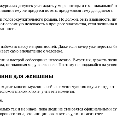
журналах девушек учат ждать у моря погоды и с маниакальной 
видании ему не придется потеть, придумывая тему для диалога.
и головокружительного романа. Но должна быть взаимность, инте
ют огромную неловкость в процессе знакомства, если женщина им 
ванность.
 избежать массу неприятностей. Даже если вечер уже перестал б
вает само впечатление о человеке.
сли и настрой собеседника невозможно. В-третьих, держать жен
ма, не знающая меру в алкоголе. Поэтому не поддавайся на уго
дании для женщины
амом деле многие мужчины сейчас имеют чувство вкуса и отдают
 положительном ключе, учти эти моменты:
е.
олько так и не иначе, пока люди не становятся официальными с
рошего тона, кто инициировал встречу, тот и гасит счет.