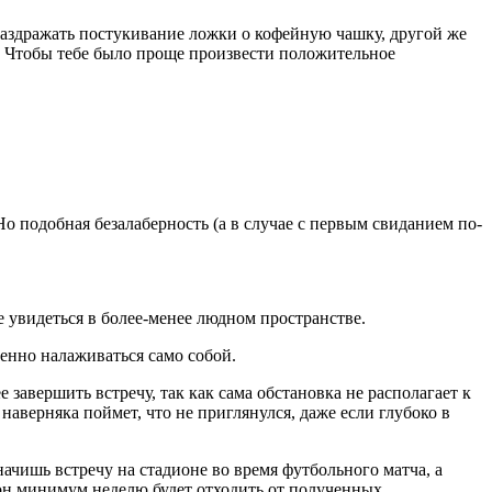
раздражать постукивание ложки о кофейную чашку, другой же
. Чтобы тебе было проще произвести положительное
о подобная безалаберность (а в случае с первым свиданием по-
 увидеться в более-менее людном пространстве.
пенно налаживаться само собой.
завершить встречу, так как сама обстановка не располагает к
аверняка поймет, что не приглянулся, даже если глубоко в
начишь встречу на стадионе во время футбольного матча, а
 он минимум неделю будет отходить от полученных