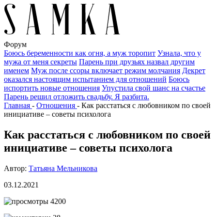
Форум
Боюсь беременности как огня, а муж торопит
Узнала, что у
мужа от меня секреты
Парень при друзьях назвал другим
именем
Муж после ссоры включает режим молчания
Декрет
оказался настоящим испытанием для отношений
Боюсь
испортить новые отношения
Упустила свой шанс на счастье
Парень решил отложить свадьбу. Я разбита.
Главная
-
Отношения
-
Как расстаться с любовником по своей
инициативе – советы психолога
Как расстаться с любовником по своей
инициативе – советы психолога
Автор:
Татьяна Мельникова
03.12.2021
4200