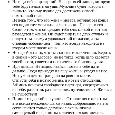
Не ищи себе оправданий. Не верь всей лапше, которую
тебе будут вешать на уши. Мужчина будет говорить
лишь то, что ему нужно для достижения своей
похотливой цели.
Не верь тому, что его жена – мегера, которая без конца
его подавляет морально и физически. Не верь в его
басни о том, что он сделает тебя счастливой и вот-вот
разведется с женой. Он будет сидеть на двух стульях и
получать максимум удовольствий от жизни, а ты
станешь любовницей – той, кто всегда находится на
втором месте после жены.
Не надейся на то, что ты станешь исключением. Верить
в сказки – это здорово, но не тогда, когда дело касается
твоей чести, совести и психического благополучия.
Иди дальше. Не зацикливайся, позволь себе идти
дальше. Люди приходят в нашу жизнь и уходят из нее.
Не нужно делать трагедию на ровном месте.
Отпусти себя в новую жизнь, в новые отношения.
Займись поиском свободного партнера, сосредоточься
на себе, развитии, развлечениях, путешествиях. Живи, а
не существуй!
Помни: ты достойна лучшего. Отношения с женатым –
это всегда несколько шагов назад. Добровольно на это
соглашаются только девушки с очень низкой
самооценкой и огромным количеством комплексов.