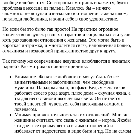
вообще влюбляются. Со стороны смотришь и кажется, будто
проблема высосана из пальца. Казалось бы – ничего
сложного: не вступай изначально в отношения с женатиком,
не заводи любовника, и живи себе в свое удовольствие.
Но если бы это было так просто! На практике огромное
количество девушек разных возрастов и социальных статусов
хоть раз заводили отношения с женатым. Это могла быть и
короткая интрижка, и многолетняя связь, наполненная болью,
отчаянием и нездоровой привязанностью друг к другу.
Так почему же современные девушки влюбляются в женатых
парней? Рассмотрим основные причины:
Внимание. Женатые любовники могут быть более
внимательными и заботливыми, чем свободные
мужчины. Парадоксально, но факт. Ведь у женатиков
работает своего рода азарт, плюс дома – скучная жена, а
ты для него становишься лучом света. Он питается
твоей энергией, чувствует себя настоящим самцом и
ловеласом.
Мнимая привлекательность таких отношений. Многие
женщины считают, что связь с женатым – норма. Якобы
это дает все преимущества взаимоотношений и
избавляет от недостатков в виде быта и т.д. Но на самом