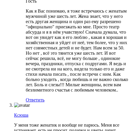
Гость
Как я Вас понимаю, я тоже встречаюсь с женатым
мужчиной уже шесть лет. Жена знает, что у него
есть другая женщина и один раз ему разрешено
"официально" приезжать ко мне. Просто театр
абсурда и я в нём учавствую! Сначала думала, что
вот он увидет как я его люблю , какая я хорошая и
хозяйственная и уйдет от неё, тем более, что у них
нет совместных детей и не будет. Нам всем за 50.
Но нет , всё это тянется уже шесть лет. И вот
сейчас решила, всё, не могу больше , одинокие
вечера, праздники, отпуска с подругами. Я ведь и
не смотрела ни на кого, видела только его и даже
стихи начала писать , после встречи с ним. Как
больно уходить , когда любишь и не важно сколько
лет. Боль и слезы!!! Милые женщины, всем вам
безлимитного счастья с любимым человеком..
Ответить
Ксюша
У меня тоже женатик и вообще не парюсь. Меня все
устраивает, есть не просит, подарки и цветы дарит,