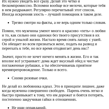
Их нужно увидеть все сразу. Делай это четко и
бескомпромиссно. Вспомни вообще все мелочи, которые тебя
в нем раздражают. Регулярно перечитывай этот список.
Иногда искренняя злость – лучший помощник в таком деле.
Трезво смотри на факты, а не верь одним только словам.
Помни, что мужчины умеют много и красиво «петь» о любви
и то, как сильно они одиноки без твоего присутствия в их
серой и унылой жизни. Настало время снять лапшу с ушей.
Он обещает во всем признаться жене, подать на развод и
переехать к тебе, но все время отодвигает день икс?
Значит, просто не хочет ничего менять в жизни. Его и так
вполне всё устраивает: дома ждет вкусный обед и чистые
поглаженные рубашки, а ты обеспечиваешь приятное
времяпрепровождение. Только и всего.
Сними розовые очки.
Не делай из любовника идеал. Это в принципе лишнее, даже
когда мужчина совершенно свободен. Парень очень легко и
быстро привыкает к тому, что им дорожат и боятся потерять,
постепенно закручивая гайки в отношениях.
Не ищи оправданий.