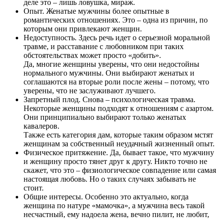
деле это – лишь ловушка, мираж.
Опыт. Женатые мужчины более опытные в
романтических отношениях. Это – одна из причин, по
которым они привлекают женщин.
Недоступность. Здесь речь идет о серьезной моральной
травме, и расставание с любовником при таких
обстоятельствах может просто «добить».
Да, многие женщины уверены, что они недостойны
нормального мужчины. Они выбирают женатых и
соглашаются на вторые роли после жены – потому, что
уверены, что не заслуживают лучшего.
Запретный плод. Снова – психологическая травма.
Некоторые женщины подходят к отношениям с азартом.
Они принципиально выбирают только женатых
кавалеров.
Также есть категория дам, которые таким образом мстят
женщинам за собственный неудачный жизненный опыт.
Физическое притяжение. Да, бывает такое, что мужчину
и женщину просто тянет друг к другу. Никто точно не
скажет, что это – физиологическое совпадение или самая
настоящая любовь. Но о таких случаях забывать не
стоит.
Общие интересы. Особенно это актуально, когда
женщина по натуре «мамочка», а мужчина весь такой
несчастный, ему надоела жена, вечно пилит, не любит,