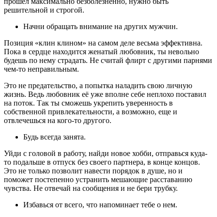
прошел максимально безболезненно, нужно быть
решительной и строгой.
Начни обращать внимание на других мужчин.
Позиция «клин клином» на самом деле весьма эффективна.
Пока в сердце находится женатый любовник, ты невольно
будешь по нему страдать. Не считай флирт с другими парнями
чем-то неправильным.
Это не предательство, а попытка наладить свою личную
жизнь. Ведь любовник её уже вполне себе неплохо поставил
на поток. Так ты сможешь укрепить уверенность в
собственной привлекательности, а возможно, еще и
отвлечешься на кого-то другого.
Будь всегда занята.
Уйди с головой в работу, найди новое хобби, отправься куда-
то подальше в отпуск без своего партнера, в конце концов.
Это не только позволит навести порядок в душе, но и
поможет постепенно устранить мешающие расставанию
чувства. Не отвечай на сообщения и не бери трубку.
Избавься от всего, что напоминает тебе о нем.