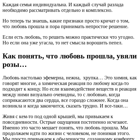
Каждая семья индивидуальна. И каждый случай разлада
необходимо рассматривать отдельно и комплексно.
Но теперь ты знаешь, какие признаки просто кричат о том,
что любовь прошла и пора принимать непростое решение.
Если есть любовь, то решить можно практически что угодно.
Но если она уже угасла, то нет смысла ворошить пепел.
Как понять, что любовь прошла, увяли
розы…
Любовь настолько эфемерна, нежна, хрупка… Это химия, как
говорят многие, а химическая реакция по любому когда-то
подходит к концу. Но если взаимодействие веществ и реакция
между ними визуально очевидны, то с любовью, когда
соприкасаются два сердца, все гораздо сложнее. Когда она
возникла и когда закончится, сказать трудно. И все-таки…
Живя с кем-то под одной крышей, мы привыкаем к
повседневности. Острые ощущения постепенно исчезают.
Именно это часто мешает понять, что любовь прошла. Мы
продолжаем идти по жизни с человеком, не понимая этого.
Мы просто привыкаем к обыденности, созданному комфорту,