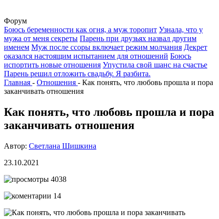
Форум
Боюсь беременности как огня, а муж торопит
Узнала, что у
мужа от меня секреты
Парень при друзьях назвал другим
именем
Муж после ссоры включает режим молчания
Декрет
оказался настоящим испытанием для отношений
Боюсь
испортить новые отношения
Упустила свой шанс на счастье
Парень решил отложить свадьбу. Я разбита.
Главная
-
Отношения
-
Как понять, что любовь прошла и пора
заканчивать отношения
Как понять, что любовь прошла и пора
заканчивать отношения
Автор:
Светлана Шишкина
23.10.2021
4038
14