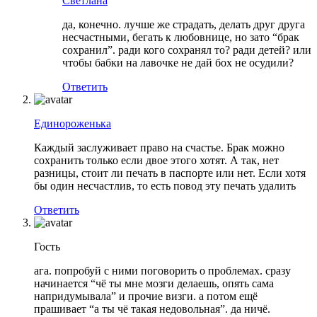
Светлана
да, конечно. лучше же страдать, делать друг друга
несчастными, бегать к любовнице, но зато “брак
сохранил”. ради кого сохранял то? ради детей? или
чтобы бабки на лавочке не дай бох не осудили?
Ответить
Единороженька
Каждый заслуживает право на счастье. Брак можно
сохранить только если двое этого хотят. А так, нет
разницы, стоит ли печать в паспорте или нет. Если хотя
бы один несчастлив, то есть повод эту печать удалить
Ответить
Гость
ага. попробуй с ними поговорить о проблемах. сразу
начинается “чё ты мне мозги делаешь, опять сама
напридумывала” и прочие визги. а потом ещё
прашивает “а ты чё такая недовольная”. да ничё.