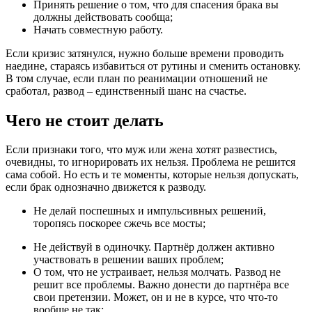
Принять решение о том, что для спасения брака вы
должны действовать сообща;
Начать совместную работу.
Если кризис затянулся, нужно больше времени проводить
наедине, стараясь избавиться от рутины и сменить остановку.
В том случае, если план по реанимации отношений не
сработал, развод – единственный шанс на счастье.
Чего не стоит делать
Если признаки того, что муж или жена хотят развестись,
очевидны, то игнорировать их нельзя. Проблема не решится
сама собой. Но есть и те моменты, которые нельзя допускать,
если брак однозначно движется к разводу.
Не делай поспешных и импульсивных решений,
торопясь поскорее сжечь все мосты;
Не действуй в одиночку. Партнёр должен активно
участвовать в решении ваших проблем;
О том, что не устраивает, нельзя молчать. Развод не
решит все проблемы. Важно донести до партнёра все
свои претензии. Может, он и не в курсе, что что-то
вообще не так;