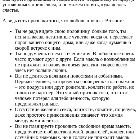
устоявшимся привычкам, и не можем понять, куда делось
счастье.
А ведь есть признаки того, что любовь прошла. Вот они:
Ты не рада видеть свою половинку, больше того, ты
испытываешь негативные чувства, когда он пересекает
порог вашего общего дома, или даже когда думаешь о
скорой встрече с ним.
Ты не думаешь о нем в течение дня. Влюбленные очень
часто думают друг о друге. Если мысль о возлюбленном
не приходит в голову во время разлуки, скорее всего
здесь нет больше любви.
Вы не делитесь важными новостями и событиями.
Первый человек, которому ты сообщаешь что-то важное
– это подруга или друг, родители, коллеги по работе, но
только не партнер. Это явный признак того, что этот
человек потерял для тебя ценность, которую
представлял раньше.
Отсутствие желания секса, близости, объятий, поцелуев,
даже простого прикосновения означает, что химия
между вами исчезла.
Вы не планируете проводить свободное время вместе,
предпочитаете общество друзей, родителей, коллег, или
случайных знакомых, но в голову не приходит мысль