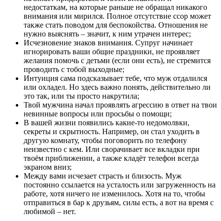
недостаткам, на которые раньше не обращал никакого
внимания или мирился. Полное отсутствие ссор может
также стать поводом для беспокойства. Отношения не
нужно выяснять – значит, к ним утрачен интерес;
Исчезновение знаков внимания. Супруг начинает
игнорировать ваши общие праздники, не проявляет
желания помочь с детьми (если они есть), не стремится
проводить с тобой выходные;
Интуиция сама подсказывает тебе, что муж отдалился
или охладел. Но здесь важно понять, действительно ли
это так, или ты просто накрутила;
Твой мужчина начал проявлять агрессию в ответ на твои
невинные вопросы или просьбы о помощи;
В вашей жизни появились какие-то недомолвки,
секреты и скрытность. Например, он стал уходить в
другую комнату, чтобы поговорить по телефону
неизвестно с кем. Или сворачивает все вкладки при
твоём приближении, а также кладёт телефон всегда
экраном вниз;
Между вами исчезает страсть и близость. Муж
постоянно ссылается на усталость или загруженность на
работе, хотя ничего не изменилось. Хотя на то, чтобы
отправиться в бар к друзьям, силы есть, а вот на время с
любимой – нет.