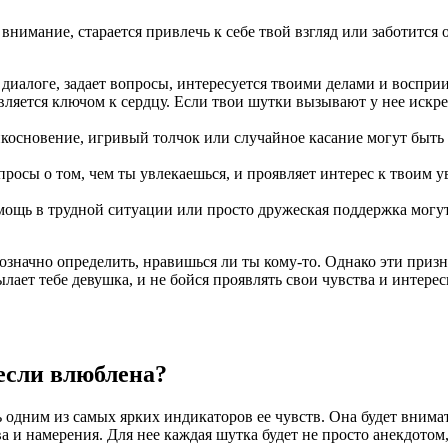
внимание, старается привлечь к себе твой взгляд или заботится 
 диалоге, задает вопросы, интересуется твоими делами и воспри
вляется ключом к сердцу. Если твои шутки вызывают у нее иск
икосновение, игривый толчок или случайное касание могут быть 
росы о том, чем ты увлекаешься, и проявляет интерес к твоим у
мощь в трудной ситуации или просто дружеская поддержка могут
означно определить, нравишься ли ты кому-то. Однако эти приз
лает тебе девушка, и не бойся проявлять свои чувства и интерес
 если влюблена?
 одним из самых ярких индикаторов ее чувств. Она будет внимат
ва и намерения. Для нее каждая шутка будет не просто анекдото