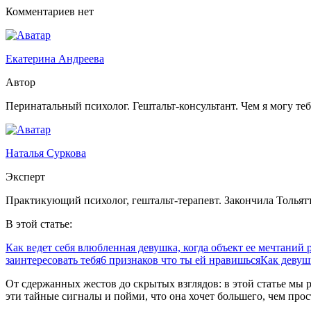
Комментариев нет
Екатерина Андреева
Автор
Перинатальный психолог. Гештальт-консультант. Чем я могу те
Наталья Суркова
Эксперт
Практикующий психолог, гештальт-терапевт. Закончила Тольят
В этой статье:
Как ведет себя влюбленная девушка, когда объект ее мечтаний 
заинтересовать тебя
6 признаков что ты ей нравишься
Как девуш
От сдержанных жестов до скрытых взглядов: в этой статье мы р
эти тайные сигналы и пойми, что она хочет большего, чем прос