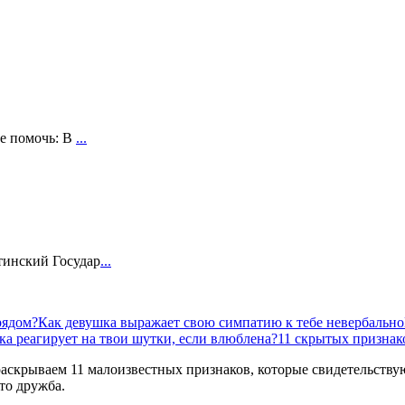
бе помочь: В
...
тинский Государ
...
рядом?
Как девушка выражает свою симпатию к тебе невербально
ка реагирует на твои шутки, если влюблена?
11 скрытых признако
аскрываем 11 малоизвестных признаков, которые свидетельствуют
то дружба.