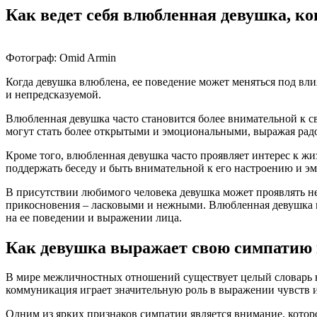
Как ведет себя влюбленная девушка, ко
Фотограф: Omid Armin
Когда девушка влюблена, ее поведение может меняться под вли
и непредсказуемой.
Влюбленная девушка часто становится более внимательной к с
могут стать более открытыми и эмоциональными, выражая радо
Кроме того, влюбленная девушка часто проявляет интерес к жи
поддержать беседу и быть внимательной к его настроению и э
В присутствии любимого человека девушка может проявлять неж
прикосновения – ласковыми и нежными. Влюбленная девушка мо
на ее поведении и выражении лица.
Как девушка выражает свою симпатию 
В мире межличностных отношений существует целый словарь не
коммуникация играет значительную роль в выражении чувств и 
Одним из ярких признаков симпатии является внимание, которо