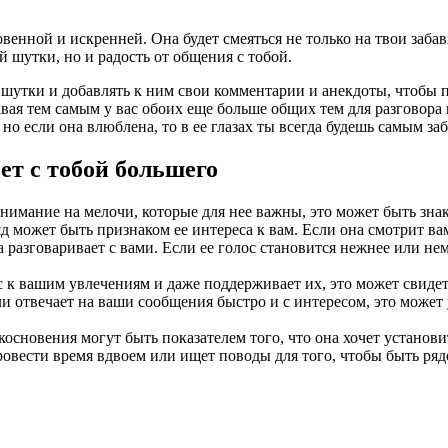
овенной и искренней. Она будет смеяться не только на твои заба
ой шутки, но и радость от общения с тобой.
 шутки и добавлять к ним свои комментарии и анекдоты, чтобы 
авая тем самым у вас обоих еще больше общих тем для разговора
 но если она влюблена, то в ее глазах ты всегда будешь самым 
ет с тобой большего
нимание на мелочи, которые для нее важны, это может быть знако
ожет быть признаком ее интереса к вам. Если она смотрит вам в 
а разговаривает с вами. Если ее голос становится нежнее или н
к вашим увлечениям и даже поддерживает их, это может свидетел
 отвечает на ваши сообщения быстро и с интересом, это может у
сновения могут быть показателем того, что она хочет установит
овести время вдвоем или ищет поводы для того, чтобы быть рядо