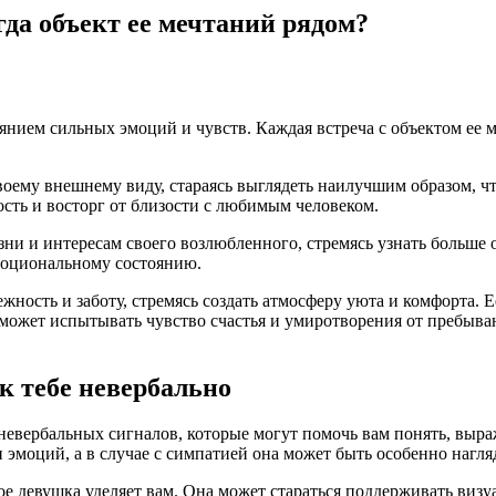
гда объект ее мечтаний рядом?
янием сильных эмоций и чувств. Каждая встреча с объектом ее м
воему внешнему виду, стараясь выглядеть наилучшим образом, 
сть и восторг от близости с любимым человеком.
зни и интересам своего возлюбленного, стремясь узнать больше 
моциональному состоянию.
ность и заботу, стремясь создать атмосферу уюта и комфорта. 
жет испытывать чувство счастья и умиротворения от пребывани
к тебе невербально
вербальных сигналов, которые могут помочь вам понять, выраж
эмоций, а в случае с симпатией она может быть особенно нагля
е девушка уделяет вам. Она может стараться поддерживать визуа