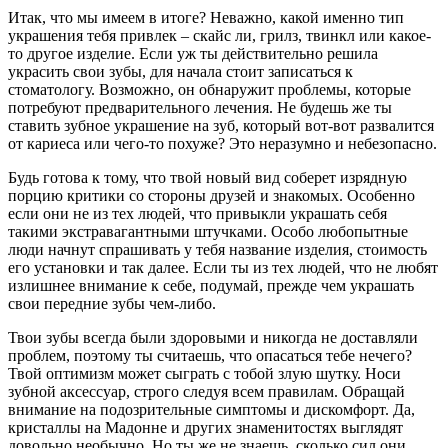
Итак, что мы имеем в итоге? Неважно, какой именно тип
украшения тебя привлек – скайс ли, грилз, твинкл или какое-
то другое изделие. Если уж ты действительно решила
украсить свои зубы, для начала стоит записаться к
стоматологу. Возможно, он обнаружит проблемы, которые
потребуют предварительного лечения. Не будешь же ты
ставить зубное украшение на зуб, который вот-вот развалится
от кариеса или чего-то похуже? Это неразумно и небезопасно.
Будь готова к тому, что твой новый вид соберет изрядную
порцию критики со стороны друзей и знакомых. Особенно
если они не из тех людей, что привыкли украшать себя
такими экстравагантными штучками. Особо любопытные
люди начнут спрашивать у тебя название изделия, стоимость
его установки и так далее. Если ты из тех людей, что не любят
излишнее внимание к себе, подумай, прежде чем украшать
свои передние зубы чем-либо.
Твои зубы всегда были здоровыми и никогда не доставляли
проблем, поэтому ты считаешь, что опасаться тебе нечего?
Твой оптимизм может сыграть с тобой злую шутку. Носи
зубной аксессуар, строго следуя всем правилам. Обращай
внимание на подозрительные симптомы и дискомфорт. Да,
кристаллы на Мадонне и других знаменитостях выглядят
довольно необычно. Но ты же не знаешь, сколько сил они