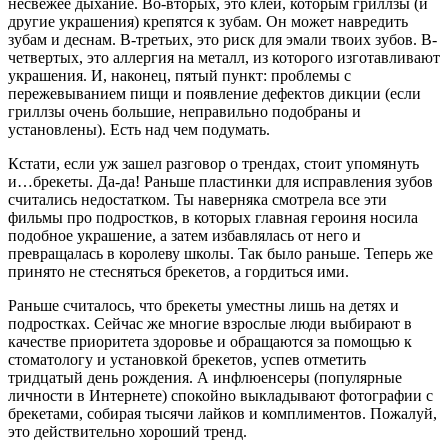
несвежее дыхание. Во-вторых, это клей, которым гриллзы (и
другие украшения) крепятся к зубам. Он может навредить
зубам и деснам. В-третьих, это риск для эмали твоих зубов. В-
четвертых, это аллергия на металл, из которого изготавливают
украшения. И, наконец, пятый пункт: проблемы с
пережевыванием пищи и появление дефектов дикции (если
гриллзы очень большие, неправильно подобраны и
установлены). Есть над чем подумать.
Кстати, если уж зашел разговор о трендах, стоит упомянуть
и…брекеты. Да-да! Раньше пластинки для исправления зубов
считались недостатком. Ты наверняка смотрела все эти
фильмы про подростков, в которых главная героиня носила
подобное украшение, а затем избавлялась от него и
превращалась в королеву школы. Так было раньше. Теперь же
принято не стесняться брекетов, а гордиться ими.
Раньше считалось, что брекеты уместны лишь на детях и
подростках. Сейчас же многие взрослые люди выбирают в
качестве приоритета здоровье и обращаются за помощью к
стоматологу и установкой брекетов, успев отметить
тридцатый день рождения. А инфлюенсеры (популярные
личности в Интернете) спокойно выкладывают фотографии с
брекетами, собирая тысячи лайков и комплиментов. Пожалуй,
это действительно хороший тренд.