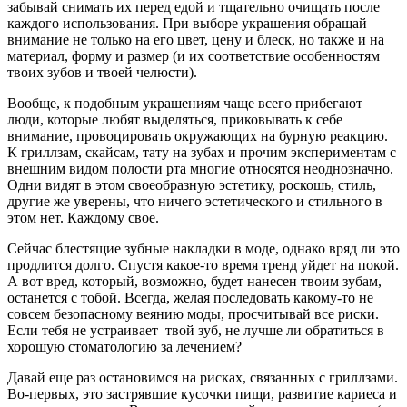
забывай снимать их перед едой и тщательно очищать после
каждого использования. При выборе украшения обращай
внимание не только на его цвет, цену и блеск, но также и на
материал, форму и размер (и их соответствие особенностям
твоих зубов и твоей челюсти).
Вообще, к подобным украшениям чаще всего прибегают
люди, которые любят выделяться, приковывать к себе
внимание, провоцировать окружающих на бурную реакцию.
К гриллзам, скайсам, тату на зубах и прочим экспериментам с
внешним видом полости рта многие относятся неоднозначно.
Одни видят в этом своеобразную эстетику, роскошь, стиль,
другие же уверены, что ничего эстетического и стильного в
этом нет. Каждому свое.
Сейчас блестящие зубные накладки в моде, однако вряд ли это
продлится долго. Спустя какое-то время тренд уйдет на покой.
А вот вред, который, возможно, будет нанесен твоим зубам,
останется с тобой. Всегда, желая последовать какому-то не
совсем безопасному веянию моды, просчитывай все риски.
Если тебя не устраивает твой зуб, не лучше ли обратиться в
хорошую стоматологию за лечением?
Давай еще раз остановимся на рисках, связанных с гриллзами.
Во-первых, это застрявшие кусочки пищи, развитие кариеса и