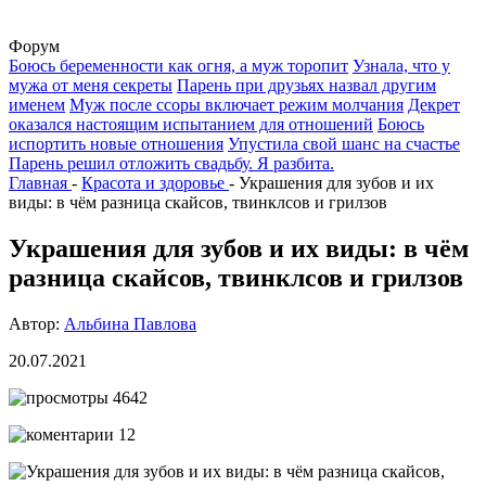
Форум
Боюсь беременности как огня, а муж торопит
Узнала, что у
мужа от меня секреты
Парень при друзьях назвал другим
именем
Муж после ссоры включает режим молчания
Декрет
оказался настоящим испытанием для отношений
Боюсь
испортить новые отношения
Упустила свой шанс на счастье
Парень решил отложить свадьбу. Я разбита.
Главная
-
Красота и здоровье
-
Украшения для зубов и их
виды: в чём разница скайсов, твинклсов и грилзов
Украшения для зубов и их виды: в чём
разница скайсов, твинклсов и грилзов
Автор:
Альбина Павлова
20.07.2021
4642
12