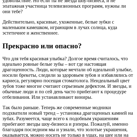
удовольствие. Но если ты не звезда шоу-бизнеса, и не
эпатажная участница телевизионных программ, нужны ли
они тебе?
Действительно, красивые, ухоженные, белые зубки с
маленьким камешком, играющим в лучах солнца, куда
эстетичнее и женственнее.
Прекрасно или опасно?
Что для тебя красивая улыбка? Долгое время считалось, что
идеально ровные белые зубы – вот где настоящая
драгоценность. Люди, которые мечтали об идеальной улыбке,
носили брекеты, следили за здоровьем зубов и избавлялись от
кариеса, регулярно посещая стоматолога. Неидеальный цвет
зубов тоже многие считают серьезным дефектом. И звезды, и
обычные люди и по сей день часто прибегают к процедуре
отбеливания. Или устанавливают виниры.
Так было раньше. Теперь же современные модники
подхватили новый тренд – установка драгоценных камней на
зубах. Разумеется, чаще всего к подобным украшениям
прибегают звезды шоу-бизнеса и рэперы. Пожалуй, именно
благодаря последним мы и узнали, что золотые украшения,
оказывается, можно носить не только в ушах, на шее или на