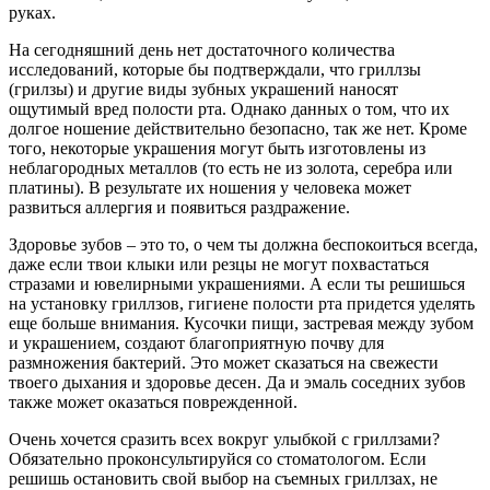
руках.
На сегодняшний день нет достаточного количества
исследований, которые бы подтверждали, что гриллзы
(грилзы) и другие виды зубных украшений наносят
ощутимый вред полости рта. Однако данных о том, что их
долгое ношение действительно безопасно, так же нет. Кроме
того, некоторые украшения могут быть изготовлены из
неблагородных металлов (то есть не из золота, серебра или
платины). В результате их ношения у человека может
развиться аллергия и появиться раздражение.
Здоровье зубов – это то, о чем ты должна беспокоиться всегда,
даже если твои клыки или резцы не могут похвастаться
стразами и ювелирными украшениями. А если ты решишься
на установку гриллзов, гигиене полости рта придется уделять
еще больше внимания. Кусочки пищи, застревая между зубом
и украшением, создают благоприятную почву для
размножения бактерий. Это может сказаться на свежести
твоего дыхания и здоровье десен. Да и эмаль соседних зубов
также может оказаться поврежденной.
Очень хочется сразить всех вокруг улыбкой с гриллзами?
Обязательно проконсультируйся со стоматологом. Если
решишь остановить свой выбор на съемных гриллзах, не