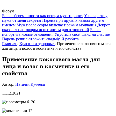
Форум
Боюсь беременности как огня, а муж торопит
Узнала, что у
мужа от меня секреты
Парень при друзьях назвал другим
именем
Муж после ссоры включает режим молчания
Декрет
оказался настоящим испытанием для отношений
Боюсь
испортить новые отношения
Упустила свой шанс на счастье
Парень решил отложить свадьбу. Я разбита.
Главная
-
Красота и здоровье
-
Применение кокосового масла
для лица и волос в косметике и его свойства
Применение кокосового масла для
лица и волос в косметике и его
свойства
Автор:
Наталья Кучеева
11.12.2021
6120
12