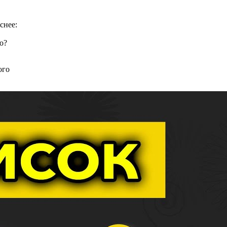
снее:
о?
ого