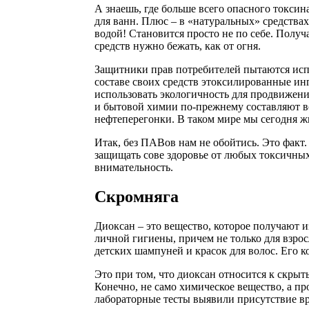
А знаешь, где больше всего опасного токсин
для ванн. Плюс – в «натуральных» средствах
водой! Становится просто не по себе. Получ
средств нужно бежать, как от огня.
Защитники прав потребителей пытаются испр
составе своих средств этоксилированные и
использовать экологичность для продвижения
и бытовой химии по-прежнему составляют 
нефтеперегонки. В таком мире мы сегодня ж
Итак, без ПАВов нам не обойтись. Это факт.
защищать сове здоровье от любых токсичных
внимательность.
Скромняга
Диоксан – это вещество, которое получают и
личной гигиены, причем не только для взрос
детских шампуней и красок для волос. Его к
Это при том, что диоксан относится к скрыт
Конечно, не само химическое вещество, а п
лабораторные тесты выявили присутствие в