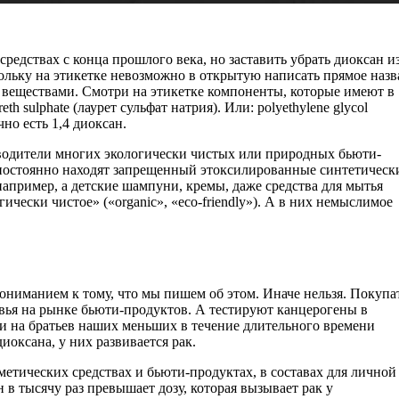
редствах с конца прошлого века, но заставить убрать диоксан и
кольку на этикетке невозможно в открытую написать прямое наз
 веществами. Смотри на этикетке компоненты, которые имеют в
eth sulphate (лаурет сульфат натрия). Или: polyethylene glycol
чно есть 1,4 диоксан.
зводители многих экологически чистых или природных бьюти-
 постоянно находят запрещенный этоксилированные синтетическ
например, а детские шампуни, кремы, даже средства для мытья
ически чистое» («organic», «eco-friendly»). А в них немыслимое
ниманием к тому, что мы пишем об этом. Иначе нельзя. Покупа
овья на рынке бьюти-продуктов. А тестируют канцерогены в
ли на братьев наших меньших в течение длительного времени
оксана, у них развивается рак.
сметических средствах и бьюти-продуктах, в составах для личной
 в тысячу раз превышает дозу, которая вызывает рак у