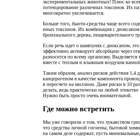
экспериментальных животных! Плюс ко всем
потенцирование различных токсинов. Их па
многократно увеличивается.
Больше того, бьюти-средства чаще всего со
иных токсинов. Их комбинация с диоксаном 
бронхиального дерева, пищеварительного трак
Если речь идет о шампунях с диоксаном, это
эффективно активирует абсорбцию через отк
разносится по всему организму. Выделяется 
вместе с теплым и влажным воздухом ванно
Таким образом, анализ рисков действия 1,4 
канцерогеном в качестве компонента прово
в пересчете на миллион. Даже риски в 10 ра
делать, ведь практически на любой этикетке 
Нужно быть просто очень внимательной.
Где можно встретить
Мы уже говорили о том, что лукавством гре
что средства личной гигиены, бытовой хими
на самом деле содержат, пусть минимальные,