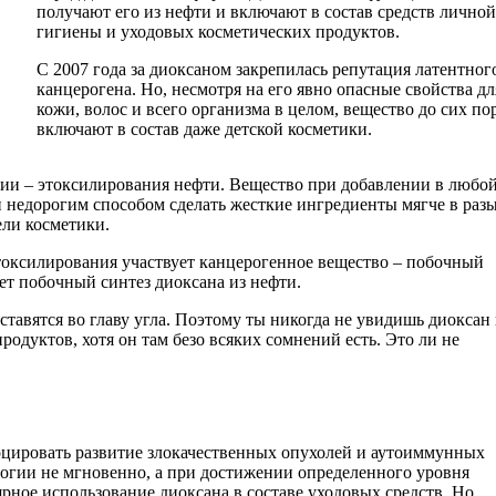
получают его из нефти и включают в состав средств личной
гигиены и уходовых косметических продуктов.
С 2007 года за диоксаном закрепилась репутация латентног
канцерогена. Но, несмотря на его явно опасные свойства дл
кожи, волос и всего организма в целом, вещество до сих по
включают в состав даже детской косметики.
ции – этоксилирования нефти. Вещество при добавлении в любо
 недорогим способом сделать жесткие ингредиенты мягче в разы
ли косметики.
 этоксилирования участвует канцерогенное вещество – побочный
ет побочный синтез диоксана из нефти.
ставятся во главу угла. Поэтому ты никогда не увидишь диоксан 
родуктов, хотя он там безо всяких сомнений есть. Это ли не
воцировать развитие злокачественных опухолей и аутоиммунных
огии не мгновенно, а при достижении определенного уровня
ярное использование диоксана в составе уходовых средств. Но