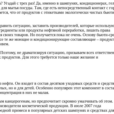
а? Угадай с трех раз! Да, именно в шампунях, кондиционерах, ге
 для мытья посуды. Там, где есть непосредственный контакт с го
ается, что от продуктов с этикетками экологически чистых бьюти
авить ситуацию, заставить производителей, которые использую
нгредиенты или продукты нефтяной переработки, лишить права
 своих товаров. Но получается пока не очень. Основу бьюти-ср
все те же моющие и кондиционирующие составляющие – продук
ивем.
 Поэтому, не драматизируя ситуацию, призываем всех ответстве
 продуктов. Для этого требуется только наше желание и
з нефти. Он входит в состав десятков уходовых средств и средст
лых, но и для детей. Особенно популярен этот компонент в сост
онцентрация в них не малая.
ым канцерогенам, но предпочитает скромно умалчивать об этом.
роизводители косметической продукции. В июле 2007 года
редной примеси в популярных детских шампунях и средствах дл