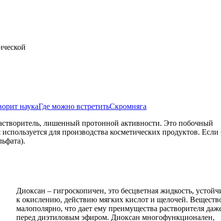
тической
ворит наука
Где можно встретить
Скромняга
астворитель, лишенный протонной активности. Это побочный
 используется для производства косметических продуктов. Если
ьфата).
Диоксан – гигроскопичен, это бесцветная жидкость, устойч
к окислению, действию мягких кислот и щелочей. Веществ
малополярно, что дает ему преимущества растворителя даж
перед диэтиловым эфиром. Диоксан многофункционален,