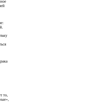
мное
лей
е:
й.
ольку
ться
 рака
т то,
ные»,