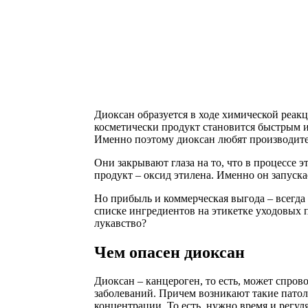
Диоксан образуется в ходе химической реак
косметически продукт становится быстрым и
Именно поэтому диоксан любят производите
Они закрывают глаза на то, что в процессе
продукт – оксид этилена. Именно он запуска
Но прибыль и коммерческая выгода – всегда 
списке ингредиентов на этикетке уходовых п
лукавство?
Чем опасен диоксан
Диоксан – канцероген, то есть, может спро
заболеваний. Причем возникают такие патол
концентрации. То есть, нужно время и регул