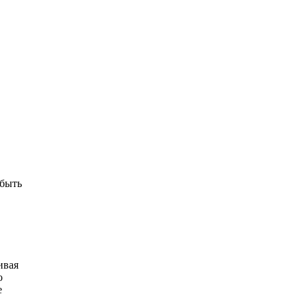
 быть
ивая
о
е