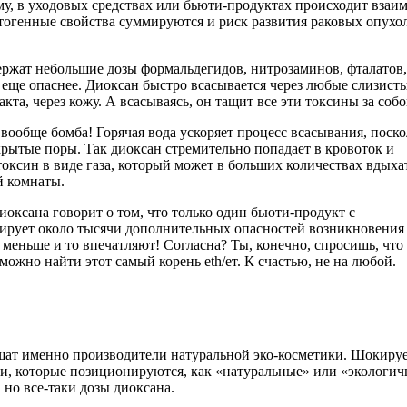
у, в уходовых средствах или бьюти-продуктах происходит взаи
тогенные свойства суммируются и риск развития раковых опухо
держат небольшие дозы формальдегидов, нитрозаминов, фталатов,
еще опаснее. Диоксан быстро всасывается через любые слизисты
та, через кожу. А всасываясь, он тащит все эти токсины за собо
 вообще бомба! Горячая вода ускоряет процесс всасывания, поск
рытые поры. Так диоксан стремительно попадает в кровоток и
токсин в виде газа, который может в больших количествах вдыха
й комнаты.
диоксана говорит о том, что только один бьюти-продукт с
цирует около тысячи дополнительных опасностей возникновения
з меньше и то впечатляют! Согласна? Ты, конечно, спросишь, что
можно найти этот самый корень eth/ет. К счастью, не на любой.
шат именно производители натуральной эко-косметики. Шокируе
и, которые позиционируются, как «натуральные» или «экологич
 но все-таки дозы диоксана.