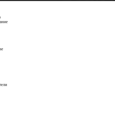
з
вание
ие
тели