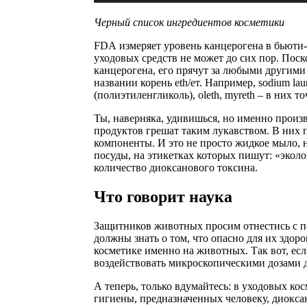
Черный список ингредиентов косметики
FDА измеряет уровень канцерогена в бьюти-с
уходовых средств не может до сих пор. Пос
канцерогена, его прячут за любыми другими
названии корень eth/ет. Например, sodium laur
(полиэтиленгликоль), oleth, myreth – в них то
Ты, наверняка, удивишься, но именно прои
продуктов грешат таким лукавством. В них
компоненты. И это не просто жидкое мыло, 
посуды, на этикетках которых пишут: «эколог
количество диоксанового токсина.
Что говорит наука
Защитников животных просим отнестись с по
должны знать о том, что опасно для их здор
косметике именно на животных. Так вот, ес
воздействовать микроскопическими дозами ди
А теперь, только вдумайтесь: в уходовых ко
гигиены, предназначенных человеку, диоксан