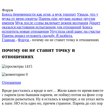
Форум
Боюсь беременности как огня, а муж торопит
Узнала, что у
мужа от меня секреты
Парень при друзьях назвал другим
именем
Муж после ссоры включает режим молчания
Декрет
оказался настоящим испытанием для отношений
Боюсь
испортить новые отношения
Упустила свой шанс на счастье
Парень решил отложить свадьбу. Я разбита.
Главная
-
Форум
-
почему он не ставит точку в отношениях
почему он не ставит точку в
отношениях
1415
0
Отношения
Вроде расстались а вроде и нет… Жили какое-то время вместе
с парнем (или бывшим парнем, не пойму) потом на фоне ссор
решили разъехаться. Ну я осталась в квартире, а он уехал жить
к папе. НО есть одно но, причем странное. Парень до сих пор