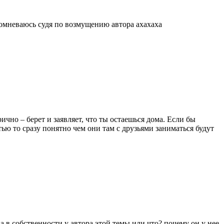
 сомневаюсь судя по возмущению автора ахахаха
ично – берет и заявляет, что ты остаешься дома. Если бы
тью то сразу понятно чем они там с друзьями заниматься будут
а в собственности у автора этой темы или что? почему он у нее