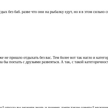
дых без баб. разве что они на рыбалку едут, но я в этом сильно
е не пришло отдыхать без вас. Тем более вот так нагло и категор
а бы поехать с друзьями развеяться. А так, с такой категоричнос
то? откуда вы можете знать и почему даете такие советы? мужчин