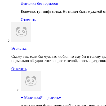
Девчонка без тормозов
Конечно, тут инфа сотка. Не может быть мужской от
Ответить
Эгоистка
Скажу так: если бы муж вас любил, то ему бы в голову даж
нормально обсудил этот вопрос с женой, авось и разрешил
Ответить
♥ МаленькаЯ_прелесть♥
и чем же они будут заниматся? вы экстрасенс или ч