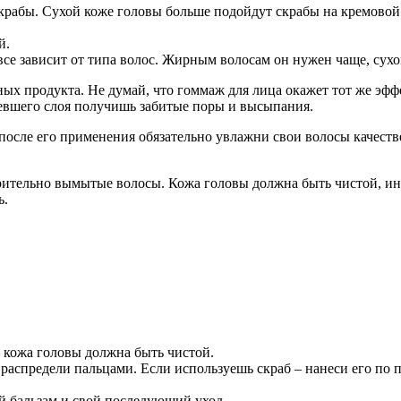
крабы. Сухой коже головы больше подойдут скрабы на кремово
й.
се зависит от типа волос. Жирным волосам он нужен чаще, сухо
азных продукта. Не думай, что гоммаж для лица окажет тот же эф
евшего слоя получишь забитые поры и высыпания.
осле его применения обязательно увлажни свои волосы качестве
рительно вымытые волосы. Кожа головы должна быть чистой, ина
ь.
 кожа головы должна быть чистой.
распредели пальцами. Если используешь скраб – нанеси его по 
 бальзам и свой последующий уход.