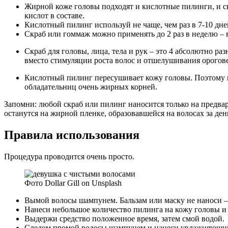
Жирной коже головы подходят и кислотные пилинги, и с
кислот в составе.
Кислотный пилинг используй не чаще, чем раз в 7-10 дне
Скраб или гоммаж можно применять до 2 раз в неделю – в
Скраб для головы, лица, тела и рук – это 4 абсолютно р
вместо стимуляции роста волос и отшелушивания орогов
Кислотный пилинг пересушивает кожу головы. Поэтому п
обладательниц очень жирных корней.
Запомни: любой скраб или пилинг наносится только на предва
останутся на жирной пленке, образовавшейся на волосах за ден
Правила использования
Процедура проводится очень просто.
Фото Dollar Gill on Unsplash
Вымой волосы шампунем. Бальзам или маску не наноси –
Нанеси небольшое количество пилинга на кожу головы и 
Выдержи средство положенное время, затем смой водой.
Следом промой волосы шампунем и нанеси увлажняющий