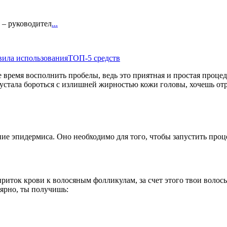
6 – руководител
...
вила использования
ТОП-5 средств
 время восполнить пробелы, ведь это приятная и простая процед
 устала бороться с излишней жирностью кожи головы, хочешь от
 эпидермиса. Оно необходимо для того, чтобы запустить процес
приток крови к волосяным фолликулам, за счет этого твои воло
ярно, ты получишь: