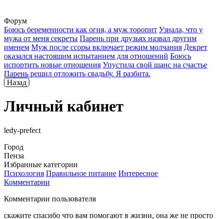
Форум
Боюсь беременности как огня, а муж торопит
Узнала, что у
мужа от меня секреты
Парень при друзьях назвал другим
именем
Муж после ссоры включает режим молчания
Декрет
оказался настоящим испытанием для отношений
Боюсь
испортить новые отношения
Упустила свой шанс на счастье
Парень решил отложить свадьбу. Я разбита.
Назад
Личный кабинет
ledy-prefect
Город
Пенза
Избранные категории
Психология
Правильное питание
Интересное
Комментарии
Комментарии пользователя
скажите спасибо что вам помогают в жизни, она же не просто