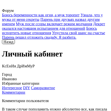
Форум
Боюсь беременности как огня, а муж торопит
Узнала, что у
мужа от меня секреты
Парень при друзьях назвал другим
именем
Муж после ссоры включает режим молчания
Декрет
оказался настоящим испытанием для отношений
Боюсь
испортить новые отношения
Упустила свой шанс на счастье
Парень решил отложить свадьбу. Я разбита.
Назад
Личный кабинет
КсЕнИя ДрИмМуР
Город
Иваново
Избранные категории
Интересное
DIY
Саморазвитие
Комментарии
Комментарии пользователя
В таком случае пополамить нужно абсолютно все, как писала