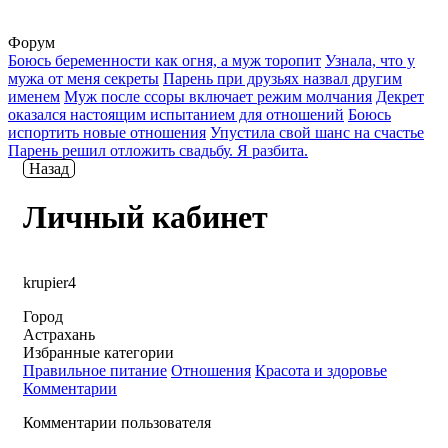
Форум
Боюсь беременности как огня, а муж торопит
Узнала, что у
мужа от меня секреты
Парень при друзьях назвал другим
именем
Муж после ссоры включает режим молчания
Декрет
оказался настоящим испытанием для отношений
Боюсь
испортить новые отношения
Упустила свой шанс на счастье
Парень решил отложить свадьбу. Я разбита.
Назад
Личный кабинет
krupier4
Город
Астрахань
Избранные категории
Правильное питание
Отношения
Красота и здоровье
Комментарии
Комментарии пользователя