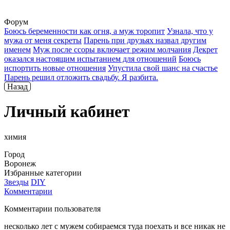
Форум
Боюсь беременности как огня, а муж торопит
Узнала, что у
мужа от меня секреты
Парень при друзьях назвал другим
именем
Муж после ссоры включает режим молчания
Декрет
оказался настоящим испытанием для отношений
Боюсь
испортить новые отношения
Упустила свой шанс на счастье
Парень решил отложить свадьбу. Я разбита.
Назад
Личный кабинет
химия
Город
Воронеж
Избранные категории
Звезды
DIY
Комментарии
Комментарии пользователя
несколько лет с мужем собираемся туда поехать и все никак не