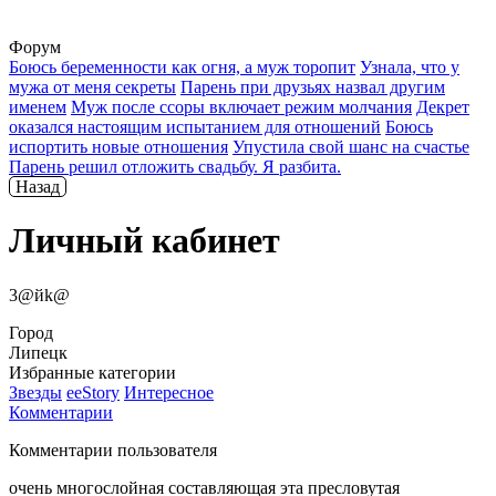
Форум
Боюсь беременности как огня, а муж торопит
Узнала, что у
мужа от меня секреты
Парень при друзьях назвал другим
именем
Муж после ссоры включает режим молчания
Декрет
оказался настоящим испытанием для отношений
Боюсь
испортить новые отношения
Упустила свой шанс на счастье
Парень решил отложить свадьбу. Я разбита.
Назад
Личный кабинет
3@йk@
Город
Липецк
Избранные категории
Звезды
ееStory
Интересное
Комментарии
Комментарии пользователя
очень многослойная составляющая эта пресловутая