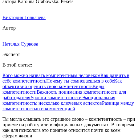
автора Karolina Grabowska: Pexels
Виктория Толкачева
Автор
Наталья Суркова
Эксперт
В этой статье:
Кого можно назвать компетентным человеком
Как развить в
себе компетентность
Почему ты сомневаешься в себе
Как
объективно оценить свою компетентность
Виды
компетентности
Важность понимания компетентности для
работодателя
Уровни компетентности
Эмоциональная
компетентность: несколько ключевых аспектов
Разница между
компетентностью и компетенцией
Ты могла слышать это страшное слово – компетентность – при
приеме на работу или в официальных документах. В то время
как для психолога это понятие относится почти ко всем
сферам жизни.