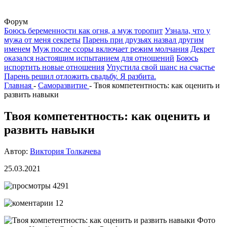
Форум
Боюсь беременности как огня, а муж торопит
Узнала, что у
мужа от меня секреты
Парень при друзьях назвал другим
именем
Муж после ссоры включает режим молчания
Декрет
оказался настоящим испытанием для отношений
Боюсь
испортить новые отношения
Упустила свой шанс на счастье
Парень решил отложить свадьбу. Я разбита.
Главная
-
Саморазвитие
-
Твоя компетентность: как оценить и
развить навыки
Твоя компетентность: как оценить и
развить навыки
Автор:
Виктория Толкачева
25.03.2021
4291
12
Фото