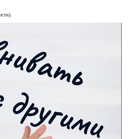
сти).