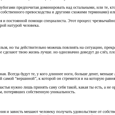
лубогами предпочитая доминировать над остальными, или те, кто
 собственного превосходства и другими схожими терминами) ил
ния и постоянной помощи специалиста. Этот процесс чрезвычайно 
орой натурой человека.
льзя, но ты действительно можешь повлиять на ситуацию, прекр
– не сделают твою жизнь лучше. но однозначно доведут до слёз, п
ая. Всегда будут те, у кого длиннее ноги, больше денег, меньше
й самой “вершиной”, к которой он стремится и на которую равня
стья нужно лишь принять саму себя такой, какая ты есть, а не о
ам, потерявших собственную уникальность.
ия и зависть мешают человеку получать удовольствие от собстве