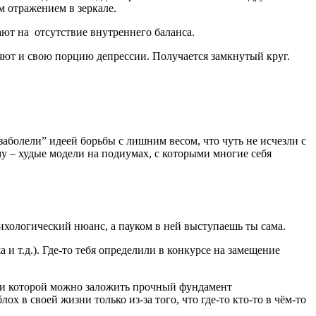
м отражением в зеркале.
ают на отсутствие внутреннего баланса.
ляют и свою порцию депрессии. Получается замкнутый круг.
аболели” идеей борьбы с лишним весом, что чуть не исчезли с
му – худые модели на подиумах, с которыми многие себя
хологический нюанс, а пауком в ней выступаешь ты сама.
 и т.д.). Где-то тебя определили в конкурсе на замещение
ании которой можно заложить прочный фундамент
х в своей жизни только из-за того, что где-то кто-то в чём-то