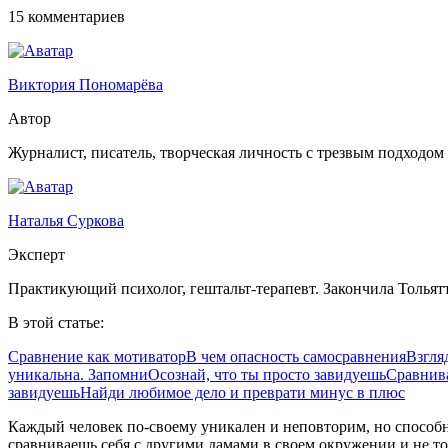
15 комментариев
Виктория Пономарёва
Автор
Журналист, писатель, творческая личность с трезвым подходом
Наталья Суркова
Эксперт
Практикующий психолог, гештальт-терапевт. Закончила Тольят
В этой статье:
Сравнение как мотиватор
В чем опасность самосравнения
Взгля
уникальна. Запомни
Осознай, что ты просто завидуешь
Сравнива
завидуешь
Найди любимое дело и преврати минус в плюс
Каждый человек по-своему уникален и неповторим, но способн
сравниваешь себя с другими дамами в своем окружении и не то