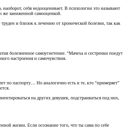
, наоборот, себя недооценивает. В психологии это называют
и же заниженной самооценкой.
труден и близок к лечению от хронической болезни, так как
атив болезненное самоугнетение. “Мачеха и сестренки поедут
лохого настроения и самочувствия.
 лет по паспорту… Но аналогично есть и те, кто “примеряет”
ется.
риентироваться на других девушек, подстраиваться под них,
нной жизни. Если осознание того, что ты сама по себе