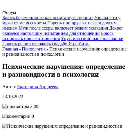
Форум
Боюсь беременности как огня, а муж торопит
Узнала, что у
мужа от меня секреты
Парень при друзьях назвал другим
именем
Муж после ссоры включает режим молчания
Декрет
оказался настоящим испытанием для отношений
Боюсь
испортить новые отношения
Упустила свой шанс на счастье
Парень решил отложить свадьбу. Я разбита.
Главная
-
Психология
-
Психические нарушения: определение
и разновидности в психологии
Психические нарушения: определение
и разновидности в психологии
Автор:
Екатерина Андреева
23.10.2023
2285
0