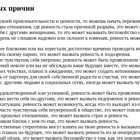
ых причин
 своей привлекательности и ценности, то можешь начать пережива
 отношения, где ревность стала причиной разрыва, это может сд
бя с другими женщинами, то это может вызывать беспокойство и
арень не слишком надежен или склонен к изменам, ревность може
ее близкими или вы перестали достаточно времени проводить вм
ять своему парню, это может вызвать ревность и подозрения.
не чувствуешь себя уверенно, ревность может быть проявлением
ий неясен или вы не обсуждали ваше будущее вместе, это может
их чувствах, планах и ожиданиях, это может создать непонимани
от партнера для своей собственной радости и счастья, это може
 с другими людьми в социальных сетях, иногда может вызвать чу
 удовлетворенной или успешной, ревность может быть проявлен
ал вести себя по-другому, это может вызвать недоумение и ревно
итуации, ревность может возникнуть, когда что-то выходит из-п
сто чувствуешь себя неуверенной в обществе, это может повлия
прошлых отношениях, это может вызвать страх и ревность.
шком близок с кем-то еще, это может вызвать ревность.
ственные стереотипы могут влиять на твою ревность и вызывать
 планах на будущее, это может вызвать ревность из-за неопреде
й облик, это может вызвать беспокойство о том, как это повлия