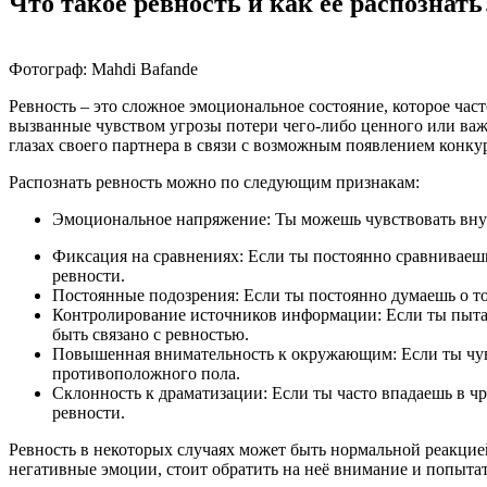
Что такое ревность и как ее распознать
Фотограф: Mahdi Bafande
Ревность – это сложное эмоциональное состояние, которое част
вызванные чувством угрозы потери чего-либо ценного или важ
глазах своего партнера в связи с возможным появлением конку
Распознать ревность можно по следующим признакам:
Эмоциональное напряжение: Ты можешь чувствовать внутр
Фиксация на сравнениях: Если ты постоянно сравниваешь 
ревности.
Постоянные подозрения: Если ты постоянно думаешь о том
Контролирование источников информации: Если ты пытаеш
быть связано с ревностью.
Повышенная внимательность к окружающим: Если ты чувс
противоположного пола.
Склонность к драматизации: Если ты часто впадаешь в ч
ревности.
Ревность в некоторых случаях может быть нормальной реакци
негативные эмоции, стоит обратить на неё внимание и попытать