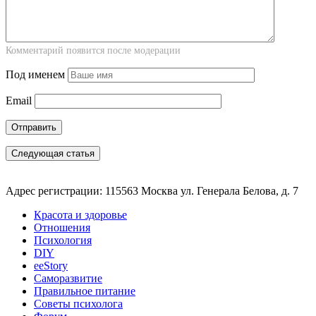
Комментарий появится после модерации
Под именем
Email
Следующая статья
Адрес регистрации: 115563 Москва ул. Генерала Белова, д. 7
Красота и здоровье
Отношения
Психология
DIY
ееStory
Саморазвитие
Правильное питание
Советы психолога