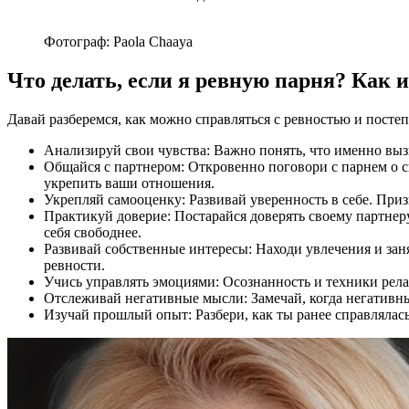
Фотограф: Paola Chaaya
Что делать, если я ревную парня? Как 
Давай разберемся, как можно справляться с ревностью и посте
Анализируй свои чувства: Важно понять, что именно выз
Общайся с партнером: Откровенно поговори с парнем о с
укрепить ваши отношения.
Укрепляй самооценку: Развивай уверенность в себе. Призн
Практикуй доверие: Постарайся доверять своему партнеру
себя свободнее.
Развивай собственные интересы: Находи увлечения и заня
ревности.
Учись управлять эмоциями: Осознанность и техники рел
Отслеживай негативные мысли: Замечай, когда негативн
Изучай прошлый опыт: Разбери, как ты ранее справлялась