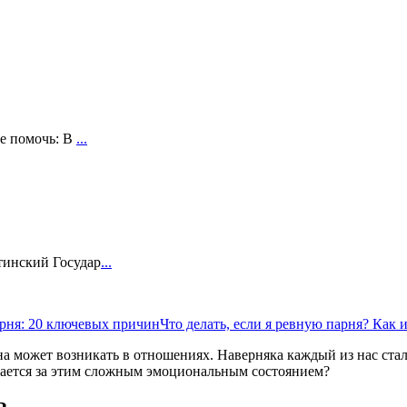
бе помочь: В
...
тинский Государ
...
рня: 20 ключевых причин
Что делать, если я ревную парня? Как 
на может возникать в отношениях. Наверняка каждый из нас сталк
вается за этим сложным эмоциональным состоянием?