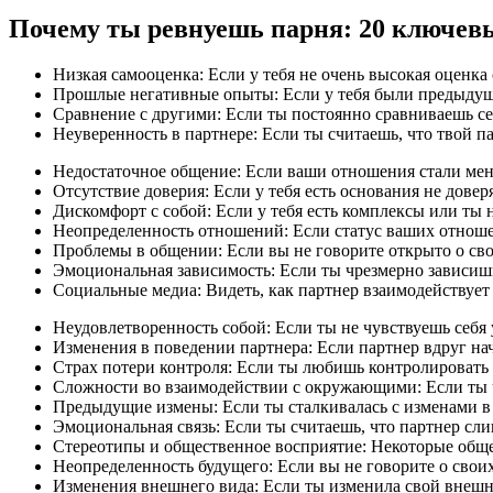
Почему ты ревнуешь парня: 20 ключев
Низкая самооценка: Если у тебя не очень высокая оценка
Прошлые негативные опыты: Если у тебя были предыдущие
Сравнение с другими: Если ты постоянно сравниваешь се
Неуверенность в партнере: Если ты считаешь, что твой п
Недостаточное общение: Если ваши отношения стали мен
Отсутствие доверия: Если у тебя есть основания не довер
Дискомфорт с собой: Если у тебя есть комплексы или ты 
Неопределенность отношений: Если статус ваших отношен
Проблемы в общении: Если вы не говорите открыто о сво
Эмоциональная зависимость: Если ты чрезмерно зависишь 
Социальные медиа: Видеть, как партнер взаимодействует
Неудовлетворенность собой: Если ты не чувствуешь себя
Изменения в поведении партнера: Если партнер вдруг нач
Страх потери контроля: Если ты любишь контролировать с
Сложности во взаимодействии с окружающими: Если ты ча
Предыдущие измены: Если ты сталкивалась с изменами в 
Эмоциональная связь: Если ты считаешь, что партнер сли
Стереотипы и общественное восприятие: Некоторые обще
Неопределенность будущего: Если вы не говорите о своих
Изменения внешнего вида: Если ты изменила свой внешни