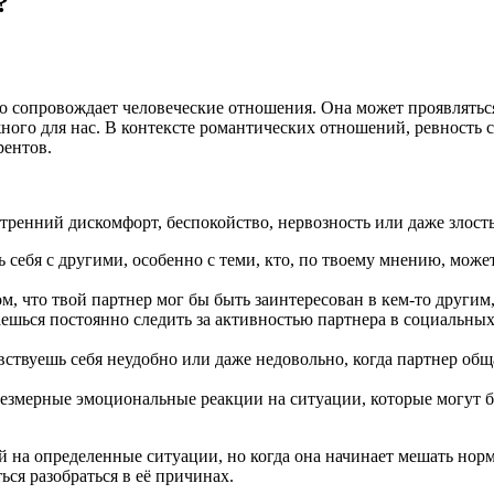
?
о сопровождает человеческие отношения. Она может проявляться 
ного для нас. В контексте романтических отношений, ревность 
рентов.
енний дискомфорт, беспокойство, нервозность или даже злость 
себя с другими, особенно с теми, кто, по твоему мнению, може
, что твой партнер мог бы быть заинтересован в кем-то другим,
ься постоянно следить за активностью партнера в социальных с
твуешь себя неудобно или даже недовольно, когда партнер обща
резмерные эмоциональные реакции на ситуации, которые могут 
ей на определенные ситуации, но когда она начинает мешать 
ся разобраться в её причинах.