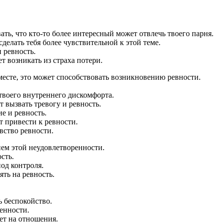
ть, что кто-то более интересный может отвлечь твоего парня.
елать тебя более чувствительной к этой теме.
 ревность.
т возникать из страха потери.
есте, это может способствовать возникновению ревности.
 твоего внутреннего дискомфорта.
 вызвать тревогу и ревность.
е и ревность.
т привести к ревности.
вство ревности.
ием этой неудовлетворенности.
сть.
од контроля.
ть на ревность.
 беспокойство.
ленности.
ет на отношения.