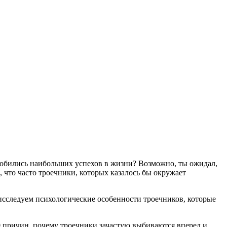
 добились наибольших успехов в жизни? Возможно, ты ожидал,
, что часто троечники, которых казалось бы окружает
ы исследуем психологические особенности троечников, которые
20 причин, почему троечники зачастую выбиваются вперед и