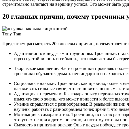
стремительно взлетают на вершину успеха. Это может быть уд
20 главных причин, почему троечники 
Tony Tran
Предлагаем рассмотреть 20 ключевых причин, почему троечни
Адаптивность к неудачам и трудностям: Троечники, стал
стрессоустойчивость и гибкость, что помогает им быстре
Творческое мышление: Часто троечники проявляют более 
троечники обучаются думать нестандартно и находить н
Социальные навыки: Троечники, как правило, более ком
налаживать сильные связи, что становится ценным активо
Адаптация к переменам: Благодаря опыту пережитых труд
изменять свою жизнь, что может привести к более высок
Умение справляться с разнообразием: В реальной жизни 
научены работать с разнообразием точек зрения, что дел
Мотивация к саморазвитию: Троечники, испытав разочар
что успех не приходит мгновенно, и поэтому готовы пост
Смелость в принятии рисков: Опыт неудач побуждает тро