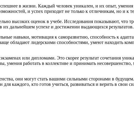
успешнее в жизни. Каждый человек уникален, и их опыт, умения
зможностей, и успех приходит не только к отличникам, но и к те
ельно высоких оценок в учебе. Исследования показывают, что тр
в их дальнейшем успехе и достижении выдающихся результатов.
альные навыки, мотивация к саморазвитию, способность к адапта
чаще обладают лидерскими способностями, умеют находить комп
 экзаменах или дипломами. Это скорее результат сочетания уник
ы, умения работать в коллективе и принимать несовершенство, 
ршенства, они могут стать вашими сильными сторонами в будуще
для каждого, кто готов учиться, развиваться и верить в свои с