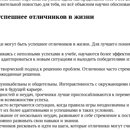
ивительной новостью для тебя, но всё объясним научно обоснов
успешнее отличников в жизни
ки могут быть успешнее отличников в жизни. Для лучшего пони
киваясь с неполными успехами в учебе, научаются более эффекти
е адаптироваться к новым ситуациям и выходить победителями из
творческий подход к решению проблем. Отличники часто стремя
еожиданные решения.
муникабельны и общительны. Интерактивность с окружающими по
м в будущей карьере.
ностей и неудач, троечники лучше приспосабливаются к перемен
им возможностям успеха.
часто встречаются ситуации, когда правила игры неоднозначны 
ает их более адаптивными и успешными в таких условиях.
ование от нескольких неудач, развивают в себе стремление к п
оянно развивать свои навыки и знания.
ечников рисковать и идти на шаги, которые отличники могут с