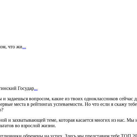
том, что жи
...
тинский Государ
...
 и задаешься вопросом, какие из твоих одноклассников сейчас
ервые места в рейтингах успеваемости. Но что если я скажу тебе
о?
есной и захватывающей теме, которая касается многих из нас. М
ьтатов во взрослой жизни.
о отличники обречены на успех. Здесь мы представим тебе ТОП 