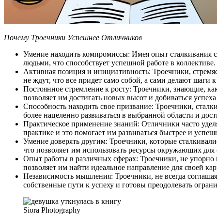
Почему Троечники Успешнее Отличников
Умение находить компромиссы: Имея опыт сталкивания 
людьми, что способствует успешной работе в коллективе.
Активная позиция и инициативность: Троечники, стремяс
не ждут, что все придет само собой, а сами делают шаги к
Постоянное стремление к росту: Троечники, знающие, к
позволяет им достигать новых высот и добиваться успеха
Способность находить свое призвание: Троечники, сталки
более нацеленно развиваться в выбранной области и дос
Практическое применение знаний: Отличники часто уделя
практике и это помогает им развиваться быстрее и успеш
Умение доверять другим: Троечники, которые сталкивалис
что позволяет им использовать ресурсы окружающих для 
Опыт работы в различных сферах: Троечники, не упорно 
позволяет им найти идеальное направление для своей ка
Независимость мышления: Троечники, не всегда соглаша
собственные пути к успеху и готовы преодолевать ограни
Siora Photography