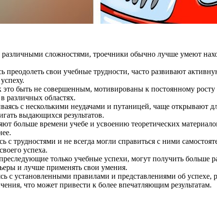
с различными сложностями, троечники обычно лучше умеют нахо
ь преодолеть свои учебные трудности, часто развивают активн
 успеху.
ак это быть не совершенным, мотивированы к постоянному росту
 в различных областях.
ваясь с несколькими неудачами и путаницей, чаще открывают для
тигать выдающихся результатов.
ют больше времени учебе и усвоению теоретических материалов
нее.
ь с трудностями и не всегда могли справиться с ними самостоя
своего успеха.
преследующие только учебные успехи, могут получить больше р
рьеры и лучше применять свои умения.
ясь с установленными правилами и представлениями об успехе,
чения, что может привести к более впечатляющим результатам.