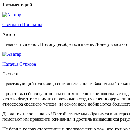
1 комментарий
Светлана Шишкина
Автор
Педагог-психолог. Помогу разобраться в себе; Донесу мысль о 
Наталья Суркова
Эксперт
Практикующий психолог, гештальт-терапевт. Закончила Тольят
Представь себе ситуацию: ты вспоминаешь свои школьные годы
что это будут те отличники, которые всегда уверенно держали п
атмосфера среднего успеха, на самом деле добиваются большег
Да, да, ты не ослышался! В этой статье мы обратимся к интер
помогают им превзойти ожидания и достичь выдающихся резул
Не бери в голову стереотипы и предрассудки о том, что тольк