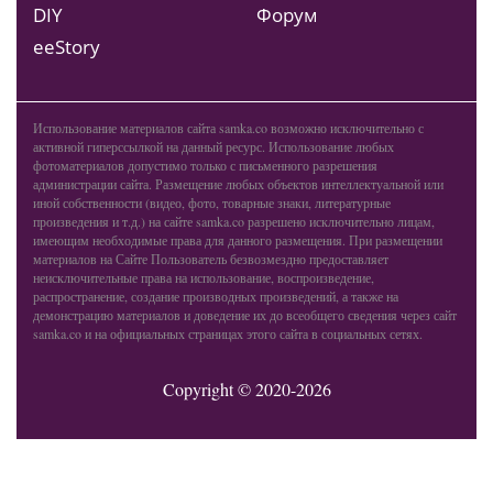
DIY
Форум
ееStory
Использование материалов сайта samka.co возможно исключительно с
активной гиперссылкой на данный ресурс. Использование любых
фотоматериалов допустимо только с письменного разрешения
администрации сайта. Размещение любых объектов интеллектуальной или
иной собственности (видео, фото, товарные знаки, литературные
произведения и т.д.) на сайте samka.co разрешено исключительно лицам,
имеющим необходимые права для данного размещения. При размещении
материалов на Сайте Пользователь безвозмездно предоставляет
неисключительные права на использование, воспроизведение,
распространение, создание производных произведений, а также на
демонстрацию материалов и доведение их до всеобщего сведения через сайт
samka.co и на официальных страницах этого сайта в социальных сетях.
Copyright © 2020-2026