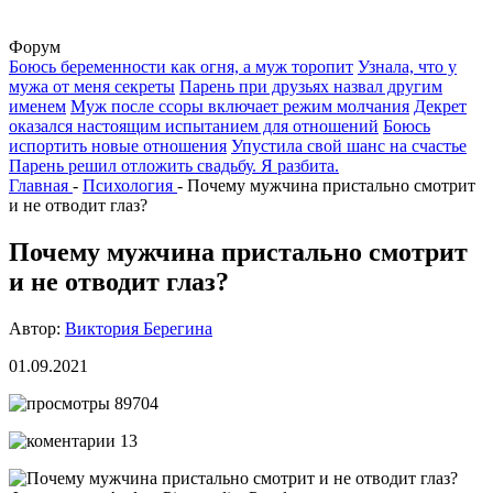
Форум
Боюсь беременности как огня, а муж торопит
Узнала, что у
мужа от меня секреты
Парень при друзьях назвал другим
именем
Муж после ссоры включает режим молчания
Декрет
оказался настоящим испытанием для отношений
Боюсь
испортить новые отношения
Упустила свой шанс на счастье
Парень решил отложить свадьбу. Я разбита.
Главная
-
Психология
-
Почему мужчина пристально смотрит
и не отводит глаз?
Почему мужчина пристально смотрит
и не отводит глаз?
Автор:
Виктория Берегина
01.09.2021
89704
13