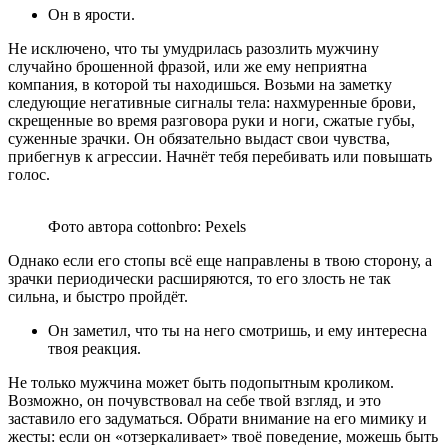
Он в ярости.
Не исключено, что ты умудрилась разозлить мужчину
случайно брошенной фразой, или же ему неприятна
компания, в которой ты находишься. Возьми на заметку
следующие негативные сигналы тела: нахмуренные брови,
скрещенные во время разговора руки и ноги, сжатые губы,
суженные зрачки. Он обязательно выдаст свои чувства,
прибегнув к агрессии. Начнёт тебя перебивать или повышать
голос.
Фото автора cottonbro: Pexels
Однако если его стопы всё еще направлены в твою сторону, а
зрачки периодически расширяются, то его злость не так
сильна, и быстро пройдёт.
Он заметил, что ты на него смотришь, и ему интересна
твоя реакция.
Не только мужчина может быть подопытным кроликом.
Возможно, он почувствовал на себе твой взгляд, и это
заставило его задуматься. Обрати внимание на его мимику и
жесты: если он «отзеркаливает» твоё поведение, можешь быть