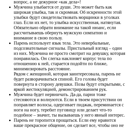
вопрос, а не дежурное «как дела»!
Мужчина улыбается от души. Это может быть как
широкая улыбка, так и скромная. Об искренности этой
улыбки будут свидетельствовать морщинки в уголках
глаз. Если их нет, то улыбка искусственная, натянутая.
Обязательно обрати внимание на такой нюанс, если
рассчитываешь обернуть мужскую симпатию и
внимание в свою пользу.
Парень использует язык тела. Это невербальные,
подсознательные сигналы. Пристальный взгляд – один
из них. Мужчина не просто смотрит на девушку, которая
понравилась. Он слегка наклоняет корпус тела по
отношению к ней, старается подойти по ближе,
минимизировать расстояние.
Рядом с женщиной, которая заинтересовала, парень не
будет разворачиваться спиной. Его голова будет
повернута в сторону девушки. Позы будут открытыми, с
яркой жестикуляцией, демонстрированием рук.
Мужчина будет нервничать. Да-да, парни тоже
стесняются и волнуются. Если в твоем присутствии он
поправляет волосы, одергивает пиджак, переминается с
ноги на ногу, теребит пуговицу или делает что-то
подобное – значит, ты вызываешь у него явный интерес.
Парень не торопится прощаться. Если ему нравится
ваше прекрасное общение, он сделает все, чтобы оно не