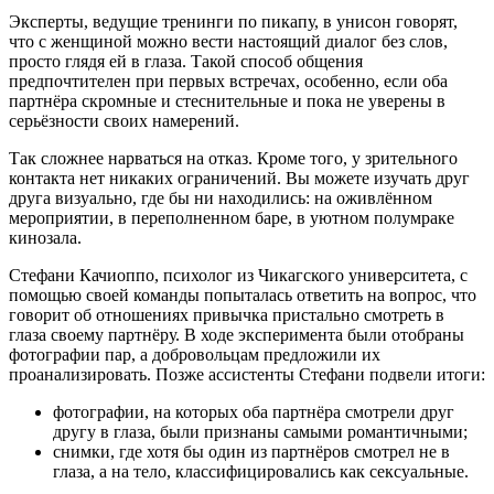
Эксперты, ведущие тренинги по пикапу, в унисон говорят,
что с женщиной можно вести настоящий диалог без слов,
просто глядя ей в глаза. Такой способ общения
предпочтителен при первых встречах, особенно, если оба
партнёра скромные и стеснительные и пока не уверены в
серьёзности своих намерений.
Так сложнее нарваться на отказ. Кроме того, у зрительного
контакта нет никаких ограничений. Вы можете изучать друг
друга визуально, где бы ни находились: на оживлённом
мероприятии, в переполненном баре, в уютном полумраке
кинозала.
Стефани Качиоппо, психолог из Чикагского университета, с
помощью своей команды попыталась ответить на вопрос, что
говорит об отношениях привычка пристально смотреть в
глаза своему партнёру. В ходе эксперимента были отобраны
фотографии пар, а добровольцам предложили их
проанализировать. Позже ассистенты Стефани подвели итоги:
фотографии, на которых оба партнёра смотрели друг
другу в глаза, были признаны самыми романтичными;
снимки, где хотя бы один из партнёров смотрел не в
глаза, а на тело, классифицировались как сексуальные.