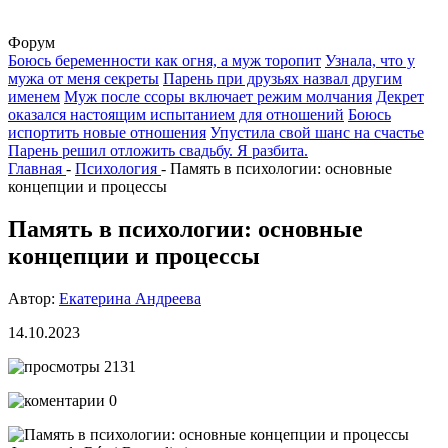
Форум
Боюсь беременности как огня, а муж торопит
Узнала, что у
мужа от меня секреты
Парень при друзьях назвал другим
именем
Муж после ссоры включает режим молчания
Декрет
оказался настоящим испытанием для отношений
Боюсь
испортить новые отношения
Упустила свой шанс на счастье
Парень решил отложить свадьбу. Я разбита.
Главная
-
Психология
-
Память в психологии: основные
концепции и процессы
Память в психологии: основные
концепции и процессы
Автор:
Екатерина Андреева
14.10.2023
2131
0