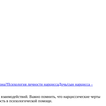
она?
Психология личности нарцисса
Дочь/сын нарцисса –
 взаимодействий. Важно помнить, что нарциссические черты
ость в психологической помощи.