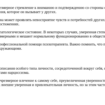
резмерное стремление к вниманию и подтверждению со стороны
ния, которое он вызывает у других.
 может проявлять невосприятие чувств и потребностей других, 
достижениях.
 патологическое состояние. В некоторых случаях, умеренная ст
резмерными и мешают нормальному функционированию в обществе
 профессиональной помощи психотерапевта. Важно помнить, что 
окружающими.
 описания особого типа личности, сосредоточенной вокруг себя
тами нарциссизма.
чрезмерное влечение к самому себе, преувеличенная уверенност
внешне уверенная и привлекательная личность, но за этим част