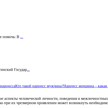
бе помочь: В
...
тинский Государ
...
 нарцисса
Кто такой нарцисс мужчина?
Нарцисс женщина – какая 
ие аспекты человеческой личности, поведения и межличностных
лько при их чрезмерном проявлении может возникнуть необходим