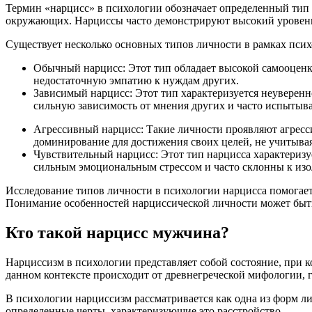
Термин «нарцисс» в психологии обозначает определенный тип
окружающих. Нарциссы часто демонстрируют высокий уровень 
Существует несколько основных типов личности в рамках псих
Обычный нарцисс: Этот тип обладает высокой самооценк
недостаточную эмпатию к нуждам других.
Зависимый нарцисс: Этот тип характеризуется неуверен
сильную зависимость от мнения других и часто испытыва
Агрессивный нарцисс: Такие личности проявляют агрес
доминирование для достижения своих целей, не учитыва
Чувствительный нарцисс: Этот тип нарцисса характеризу
сильным эмоциональным стрессом и часто склонны к изо
Исследование типов личности в психологии нарцисса помогает
Понимание особенностей нарциссической личности может быть
Кто такой нарцисс мужчина?
Нарциссизм в психологии представляет собой состояние, при к
данном контексте происходит от древнегреческой мифологии, 
В психологии нарциссизм рассматривается как одна из форм л
определенные черты, характеризующие это расстройство.