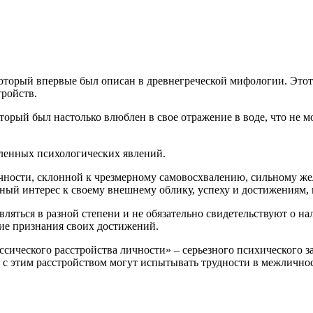
который впервые был описан в древнегреческой мифологии. Этот
тройств.
орый был настолько влюблен в свое отражение в воде, что не мог
ленных психологических явлений.
ичности, склонной к чрезмерному самовосхвалению, сильному 
ный интерес к своему внешнему облику, успеху и достижениям, 
вляться в разной степени и не обязательно свидетельствуют о на
ние признания своих достижений.
ссического расстройства личности» – серьезного психического 
 с этим расстройством могут испытывать трудности в межлично