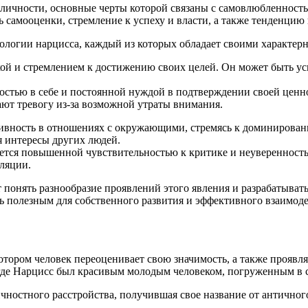
 личности, основные черты которой связаны с самовлюбленнос
самооценки, стремление к успеху и власти, а также тенденцию
ологии нарцисса, каждый из которых обладает своими характер
ой и стремлением к достижению своих целей. Он может быть ус
ностью в себе и постоянной нуждой в подтверждении своей цен
ют тревогу из-за возможной утраты внимания.
сивность в отношениях с окружающими, стремясь к доминирован
я интересы других людей.
ется повышенной чувствительностью к критике и неуверенность
ляции.
 понять разнообразие проявлений этого явления и разрабатыва
 полезным для собственного развития и эффективного взаимоде
отором человек переоценивает свою значимость, а также проявл
где Нарцисс был красивым молодым человеком, погруженным в с
ичностного расстройства, получившая свое название от антично