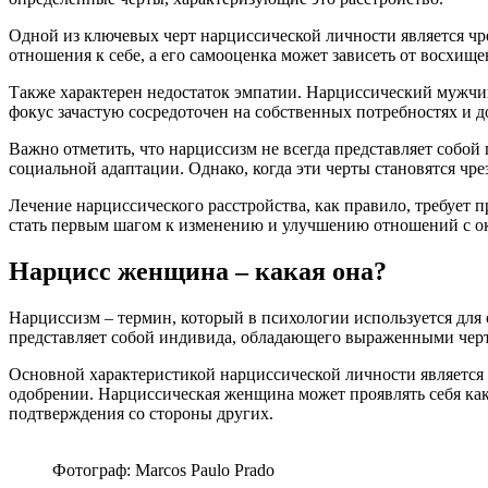
Одной из ключевых черт нарциссической личности является ч
отношения к себе, а его самооценка может зависеть от восхище
Также характерен недостаток эмпатии. Нарциссический мужчина
фокус зачастую сосредоточен на собственных потребностях и 
Важно отметить, что нарциссизм не всегда представляет собой
социальной адаптации. Однако, когда эти черты становятся ч
Лечение нарциссического расстройства, как правило, требует
стать первым шагом к изменению и улучшению отношений с 
Нарцисс женщина – какая она?
Нарциссизм – термин, который в психологии используется для
представляет собой индивида, обладающего выраженными чер
Основной характеристикой нарциссической личности является 
одобрении. Нарциссическая женщина может проявлять себя как 
подтверждения со стороны других.
Фотограф: Marcos Paulo Prado