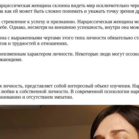
арциссическая женщина склонна видеть мир исключительно чере
к как ей может быть сложно понимать и уважать точку зрения д
я стремление к успеху и признанию. Нарциссическая женщина 
себе. Однако, несмотря на внешнюю успешность, внутри она мож
ина с выраженными чертами этого типа личности обязательно с
тов и трудностей в отношениях.
 неизменным характером личности. Некоторые люди могут осозна
ружающими.
ая личность, представляет собой интересный объект изучения. 
любви к собственной личности. В современной психологии нарц
вниманию и отсутствием эмпатии.