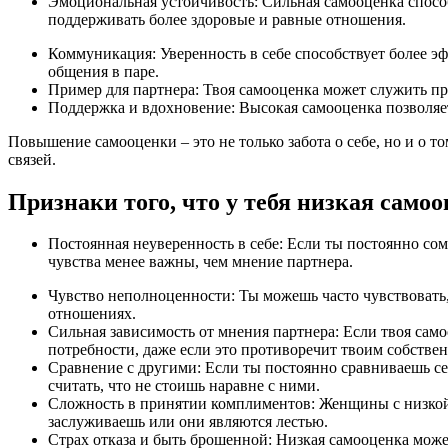
Эмоциональная устойчивость: Сильная самооценка спосо
поддерживать более здоровые и равные отношения.
Коммуникация: Уверенность в себе способствует более э
общения в паре.
Пример для партнера: Твоя самооценка может служить при
Поддержка и вдохновение: Высокая самооценка позволяе
Повышение самооценки – это не только забота о себе, но и о 
связей.
Признаки того, что у тебя низкая само
Постоянная неуверенность в себе: Если ты постоянно сом
чувства менее важны, чем мнение партнера.
Чувство неполноценности: Ты можешь часто чувствовать,
отношениях.
Сильная зависимость от мнения партнера: Если твоя само
потребности, даже если это противоречит твоим собстве
Сравнение с другими: Если ты постоянно сравниваешь се
считать, что не стоишь наравне с ними.
Сложность в принятии комплиментов: Женщины с низкой
заслуживаешь или они являются лестью.
Страх отказа и быть брошенной: Низкая самооценка может