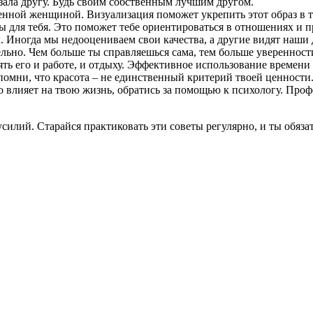
азала другу. Будь своим собственным лучшим другом.
енной женщиной. Визуализация поможет укрепить этот образ в т
ы для тебя. Это поможет тебе ориентироваться в отношениях и
х. Иногда мы недооцениваем свои качества, а другие видят наши 
льно. Чем больше ты справляешься сама, тем больше уверенност
ять его и работе, и отдыху. Эффективное использование времени
помни, что красота – не единственный критерий твоей ценности
 влияет на твою жизнь, обратись за помощью к психологу. Проф
силий. Старайся практиковать эти советы регулярно, и ты обяз