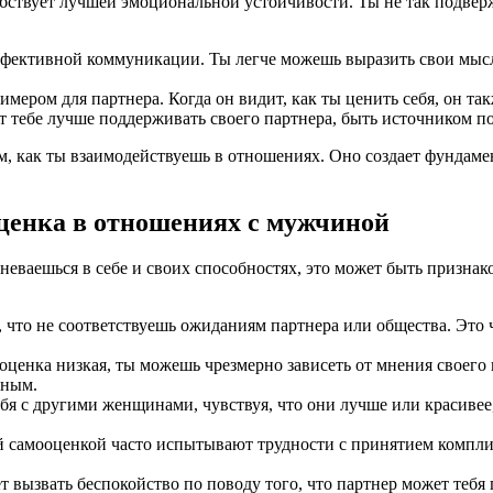
бствует лучшей эмоциональной устойчивости. Ты не так подвер
ффективной коммуникации. Ты легче можешь выразить свои мысл
мером для партнера. Когда он видит, как ты ценить себя, он так
т тебе лучше поддерживать своего партнера, быть источником п
том, как ты взаимодействуешь в отношениях. Оно создает фунда
оценка в отношениях с мужчиной
неваешься в себе и своих способностях, это может быть призна
 что не соответствуешь ожиданиям партнера или общества. Это 
оценка низкая, ты можешь чрезмерно зависеть от мнения своего
нным.
бя с другими женщинами, чувствуя, что они лучше или красиве
 самооценкой часто испытывают трудности с принятием компли
 вызвать беспокойство по поводу того, что партнер может тебя 