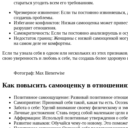
стараться угодить всем его требованиям.
Чрезмерное извинение: Если ты постоянно извиняешься, д
создаешь проблемы.
Избегание конфликтов: Низкая самооценка может привест
разрушит отношения.
Самокритичность: Если ты постоянно анализируешь и осу
Недостаток границ: Женщины с низкой самооценкой могу
на самом деле не комфортны.
Если ты узнала себя в одном или нескольких из этих признако
свою уверенность и любовь к себе, ты создашь более здоровую
Фотограф: Max Ilienerwise
Как повысить самооценку в отношениях
Позитивное самоощущение: Развивай позитивное отношен
Самоприятие: Принимай себя такой, какая ты есть. Осозна
Забота о себе: Уделяй внимание своему физическому и э
Личные достижения: Ставь перед собой маленькие цели и
Аффирмации: Используй позитивные утверждения о себе.
Развитие навыков: Обучайся чему-то новому. Это поможе