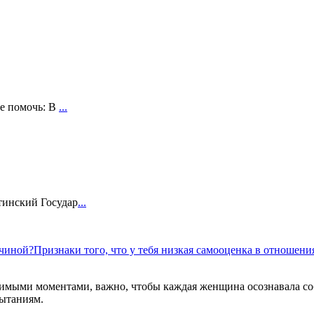
бе помочь: В
...
тинский Государ
...
жчиной?
Признаки того, что у тебя низкая самооценка в отношен
мыми моментами, важно, чтобы каждая женщина осознавала собс
пытаниям.