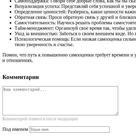
Самоподдержка: Говори себе добрые слова, как ты бы ск
Визуализация успеха: Представляй себя успешной и увер
Определение ценностей: Разберись, какие ценности важн
Обратная связь: Проси обратную связь у друзей и близки
Самостоятельность: Научись решать проблемы самостояте
Тайм-менеджмент: Организуй свое время так, чтобы удел
Уход за внешностью: Заботься о своем внешнем виде. Но 
Психологическая помощь: Если низкая самооценка сильно
твою уверенность и счастье.
Помни, что путь к повышению самооценки требует времени и у
и отношениях.
Комментарии
Комментарий появится после модерации
Под именем