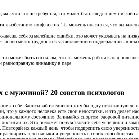
аже если это не требуется, это может быть следствием низкой с
и к избеганию конфликтов. Ты можешь опасаться, что выражени
ждаешь себя за малейшие ошибки, это может указывать на низк
т испытывать трудности в установлении и поддержании личных 
в, это может быть сигналом, что ты можешь работать над повыш
 и равноправную динамику в паре.
 с мужчиной? 20 советов психологов
ие к себе. Записывай ежедневно хотя бы одну позитивную черт
й, что у каждого человека есть свои недостатки, и это делает н
моциональному состоянию. Занимайся спортом, здоровой питание
 достигай их. Это поможет почувствовать себя успешной и комп
 Повторяй их каждый день, чтобы подкрепить свою уверенность 
т расширить твои навыки и уверенность в своих способностях.