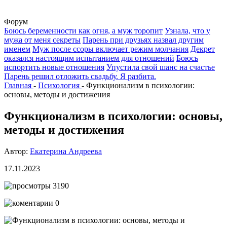
Форум
Боюсь беременности как огня, а муж торопит
Узнала, что у
мужа от меня секреты
Парень при друзьях назвал другим
именем
Муж после ссоры включает режим молчания
Декрет
оказался настоящим испытанием для отношений
Боюсь
испортить новые отношения
Упустила свой шанс на счастье
Парень решил отложить свадьбу. Я разбита.
Главная
-
Психология
-
Функционализм в психологии:
основы, методы и достижения
Функционализм в психологии: основы,
методы и достижения
Автор:
Екатерина Андреева
17.11.2023
3190
0