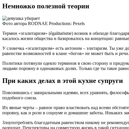
Немножко полезной теории
Фото автора RODNAE Productions: Pexels
Термин «эгалитаризм» (égalitarisme) возник в обиходе благодар
касалось жизни общества и базировалось на концепции: равны
У словечка «эгалитаризм» есть антоним – элитаризм. Ты уже д
равенстве возможностей в клане «богов» не может быть и речи
Политики потянули одеяло терминов в свою сторону и придума
людьми поровну в одинаковых долях. Только где ты такое рав
При каких делах в этой кухне супруги
Повозившись с завиральными идеями, всех уравнять, философы
подобного союза.
Их явные черты – равное право властвовать над всеми обстоя
поровну, как и роли в социуме и домашние заботы. Никаких зак
Злоупотреблять благодатным равенством никому не рекомендуетс
разрушат. Перспективы на совместную жизнь в такой ситуации