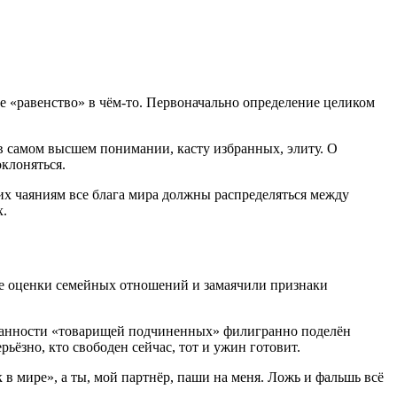
тное «равенство» в чём-то. Первоначально определение целиком
 в самом высшем понимании, касту избранных, элиту. О
клоняться.
х чаяниям все блага мира должны распределяться между
х.
нте оценки семейных отношений и замаячили признаки
бязанности «товарищей подчиненных» филигранно поделён
рьёзно, кто свободен сейчас, тот и ужин готовит.
 в мире», а ты, мой партнёр, паши на меня. Ложь и фальшь всё