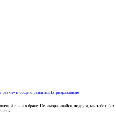
справки» и общего развития
Патриархальные
шений такой в браке. Не заморачивайся, подруга, мы тебе и без
ешает.