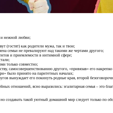
 и нежной любви;
т (гостят) как родители мужа, так и твои;
ена семьи не превалируют над такими же чертами другого;
ентов и приемлемости в интимной сфере;
стали;
ими только совместно;
еству, самосовершенствованию другого, «привязав» его накрепк
ри» было принято на паритетных началах;
ругов вынуждает его покинуть родные края, второй безоговороч
ых отношений, ясно выразились: эгалитарная семья – это благо
но создавать такой уютный домашний мир следует только по обод