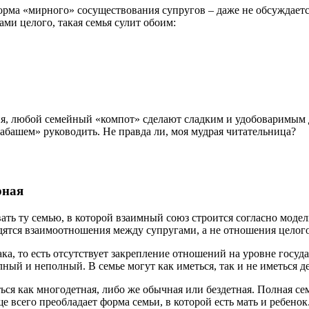
форма «мирного» сосуществования супругов – даже не обсуждает
и целого, такая семья сулит обоим:
, любой семейный «компот» сделают сладким и удобоваримым дл
абашем» руководить. Не правда ли, моя мудрая читательница?
рная
ать ту семью, в которой взаимный союз строится согласно мод
ходятся взаимоотношения между супругами, а не отношения целог
ка, то есть отсутствует закрепление отношений на уровне госуд
лный и неполный. В семье могут как иметься, так и не иметься д
ся как многодетная, либо же обычная или бездетная. Полная семь
е всего преобладает форма семьи, в которой есть мать и ребенок