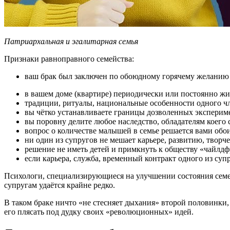
Патриархальная и эгалитарная семья
Признаки равноправного семейства:
ваш брак был заключен по обоюдному горячему желанию
в вашем доме (квартире) периодически или постоянно живу
традиции, ритуалы, национальные особенности одного чл
вы чётко устанавливаете границы дозволенных эксперим
вы поровну делите любое наследство, обладателям коего 
вопрос о количестве малышей в семье решается вами обо
ни один из супругов не мешает карьере, развитию, творч
решение не иметь детей и примкнуть к обществу «чайлдф
если карьера, служба, временный контракт одного из суп
Психологи, специализирующиеся на улучшении состояния семейн
супругам удаётся крайне редко.
В таком браке ничто «не стесняет дыхания» второй половинки, 
его плясать под дудку своих «революционных» идей.