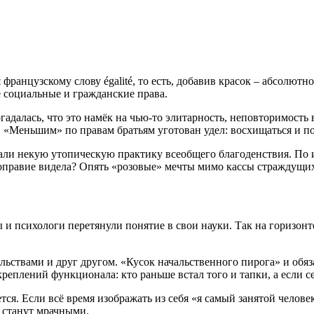
я французскому слову égalité, то есть, добавив красок – абсолю
е социальные и гражданские права.
огадалась, что это намёк на чью-то элитарность, неповторимость
. «Меньшим» по правам братьям уготован удел: восхищаться и по
ли некую утопическую практику всеобщего благоденствия. По и
ноправие видела? Опять «розовые» мечты мимо кассы страждущи
 и психологи перетянули понятие в свои науки. Так на горизо
тельствами и друг другом. «Кусок начальственного пирога» и о
реплений функционала: кто раньше встал того и тапки, а если се
я. Если всё время изображать из себя «я самый занятой человек
 станут мрачными.