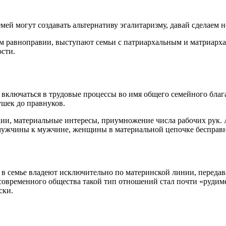
мей могут создавать альтернативу эгалитаризму, давай сделаем н
 равноправии, выступают семьи с патриархальным и матриархал
ости.
 включаться в трудовые процессы во имя общего семейного блага
ушек до правнуков.
ии, материальные интересы, приумножение числа рабочих рук. А
 мужчины к мужчине, женщины в материальной цепочке бесправ
в семье владеют исключительно по материнской линии, передава
 современного общества такой тип отношений стал почти «рудим
ски.