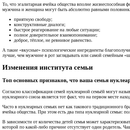
То, что эгалитарная ячейка общества вполне жизнеспособная 
мужчина и женщина могут быть абсолютно равными половинкам
приятную свободу;
конструктивные диалоги;
быстрое реагирование на любые ситуации;
полное доверительное взаимопонимание;
доброе, тёплое, не ревнивое равенство.
А такие «вкусные» психологические ингредиенты благополучия
лучше, чем мужчине в рот заглядывать или самой семейным «ш
Изменения института семьи
Топ основных признаков, что ваша семья нуклеа
Согласно классификация семей нуклеарной семьёй могут назыв
нуклеарного союза является тот факт, что на первом месте на
Часто в нуклеарных семьях нет как такового традиционного бра
ячейка общества. При этом есть два типа нуклеарной семьи: по
В зависимости от количества детей семья может характеризовать
которой по какой-либо причине отсутствует один родитель. Чащ