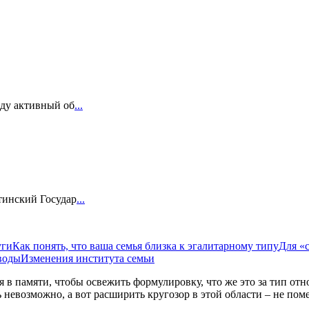
еду активный об
...
тинский Государ
...
уги
Как понять, что ваша семья близка к эгалитарному типу
Для «
воды
Изменения института семьи
я в памяти, чтобы освежить формулировку, что же это за тип отно
ь невозможно, а вот расширить кругозор в этой области – не пом