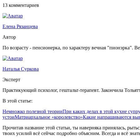
13 комментариев
Елена Рязанцева
Автор
По возрасту - пенсионерка, по характеру вечная "пионэрка". В
Наталья Суркова
Эксперт
Практикующий психолог, гештальт-терапевт. Закончила Тольят
В этой статье:
Немножко полезной теории
При каких делах в этой кухне супр
устои
Матриархальное «королевство»
Какие напрашиваются вы
Прочитав название этой статьи, ты наверняка принялась, рытьс
твоих усилий всё сейчас подробно объясним. Всегда и всё знат