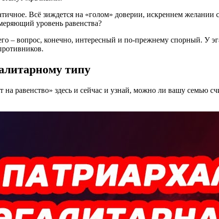
атичное. Всё зиждется на «голом» доверии, искреннем желании 
змеряющий уровень равенства?
го – вопрос, конечно, интересный и по-прежнему спорный. У эг
противников.
галитарному типу
ст на равенство» здесь и сейчас и узнай, можно ли вашу семью с