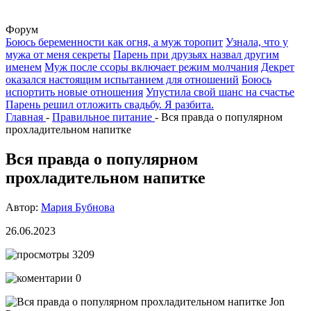
Форум
Боюсь беременности как огня, а муж торопит
Узнала, что у
мужа от меня секреты
Парень при друзьях назвал другим
именем
Муж после ссоры включает режим молчания
Декрет
оказался настоящим испытанием для отношений
Боюсь
испортить новые отношения
Упустила свой шанс на счастье
Парень решил отложить свадьбу. Я разбита.
Главная
-
Правильное питание
-
Вся правда о популярном
прохладительном напитке
Вся правда о популярном
прохладительном напитке
Автор:
Мария Бубнова
26.06.2023
3209
0
Jon