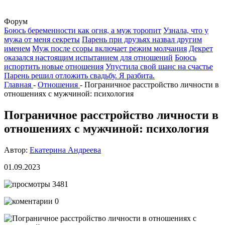
Форум
Боюсь беременности как огня, а муж торопит
Узнала, что у
мужа от меня секреты
Парень при друзьях назвал другим
именем
Муж после ссоры включает режим молчания
Декрет
оказался настоящим испытанием для отношений
Боюсь
испортить новые отношения
Упустила свой шанс на счастье
Парень решил отложить свадьбу. Я разбита.
Главная
-
Отношения
-
Пограничное расстройство личности в
отношениях с мужчиной: психология
Пограничное расстройство личности в
отношениях с мужчиной: психология
Автор:
Екатерина Андреева
01.09.2023
3481
0