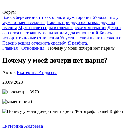
Форум
Боюсь беременности как огня, а муж торопит
Узнала, что у
мужа от меня секреты
Парень при друзьях назвал другим
именем
Муж после ссоры включает режим молчания
Декрет
оказался настоящим испытанием для отношений
Боюсь
испортить новые отношения
Упустила свой шанс на счастье
Парень решил отложить свадьбу. Я разбита.
Главная
-
Отношения
-
Почему у моей дочери нет парня?
Почему у моей дочери нет парня?
Автор:
Екатерина Андреева
23.09.2023
3970
0
Фотограф: Daniel Rigdon
Екатерина Андреева