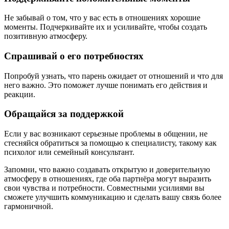
Не забывай о том, что у вас есть в отношениях хорошие
моменты. Подчеркивайте их и усиливайте, чтобы создать
позитивную атмосферу.
Спрашивай о его потребностях
Попробуй узнать, что парень ожидает от отношений и что для
него важно. Это поможет лучше понимать его действия и
реакции.
Обращайся за поддержкой
Если у вас возникают серьезные проблемы в общении, не
стесняйся обратиться за помощью к специалисту, такому как
психолог или семейный консультант.
Запомни, что важно создавать открытую и доверительную
атмосферу в отношениях, где оба партнёра могут выразить
свои чувства и потребности. Совместными усилиями вы
сможете улучшить коммуникацию и сделать вашу связь более
гармоничной.