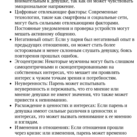
внимательным к девушке, так как он может чувствовать
эмоциональное напряжение.
Цифровые отвлекающие факторы: Современные
технологии, такие как смартфоны и социальные сети,
могут быть сильными отвлекающими факторами.
Постоянные уведомления и проверка устройств могут
мешать активному общению.
Негативный опыт: Если у парня был негативный опыт в
предыдущих отношениях, он может стать более
осторожным и менее склонным слушать девушку, боясь
повторения прошлых ошибок.
Эгоцентризм: Некоторые мужчины могут быть слишком
самоцентричными и сконцентрированными на
собственных интересах, что мешает им проявлять
интерес к чужим точкам зрения и потребностям.
Неуверенность: Парень может испытывать
неуверенность и переживать, что его мнение или
мнение девушки не имеют значения, что также может
привести к невниманию.
Расхождение в ценностях и интересах: Если парень и
девушка имеют сильные различия в ценностях и
интересах, это может вызвать невнимание к ее мнению
и взглядам.
Изменения в отношениях: Если отношения прошли
через кризис или изменения, парень может временно