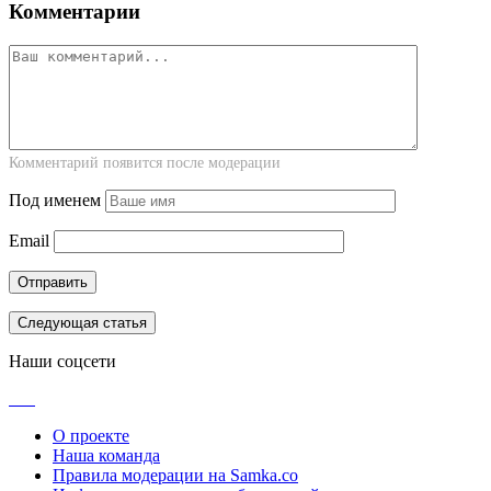
Комментарии
Комментарий появится после модерации
Под именем
Email
Следующая статья
Наши соцсети
О проекте
Наша команда
Правила модерации на Samka.co