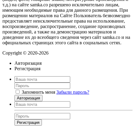
т.д.) на сайте samka.co разрешено исключительно лицам,
имеющим необходимые права для данного размещения. При
размещении материалов на Сайте Пользователь безвозмездно
предоставляет неисключительные права на использование,
воспроизведение, распространение, создание производных
произведений, а также на демонстрацию материалов и
доведение их до всеобщего сведения через сайт samka.co и на
официальных страницах этого сайта в социальных сетях.
Copyright © 2020-2026
Авторизация
Регистрация
Запомнить меня
Забыли пароль?
Авторизация
Регистрация
Нажимая на кнопку, вы даёте
согласие на обработку своих персональных