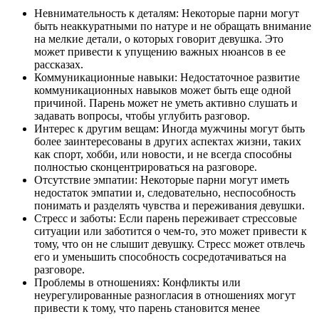
Невнимательность к деталям: Некоторые парни могут
быть неаккуратными по натуре и не обращать внимание
на мелкие детали, о которых говорит девушка. Это
может привести к упущению важных нюансов в ее
рассказах.
Коммуникационные навыки: Недостаточное развитие
коммуникационных навыков может быть еще одной
причиной. Парень может не уметь активно слушать и
задавать вопросы, чтобы углубить разговор.
Интерес к другим вещам: Иногда мужчины могут быть
более заинтересованы в других аспектах жизни, таких
как спорт, хобби, или новости, и не всегда способны
полностью сконцентрироваться на разговоре.
Отсутствие эмпатии: Некоторые парни могут иметь
недостаток эмпатии и, следовательно, неспособность
понимать и разделять чувства и переживания девушки.
Стресс и заботы: Если парень переживает стрессовые
ситуации или заботится о чем-то, это может привести к
тому, что он не слышит девушку. Стресс может отвлечь
его и уменьшить способность сосредотачиваться на
разговоре.
Проблемы в отношениях: Конфликты или
неурегулированные разногласия в отношениях могут
привести к тому, что парень становится менее