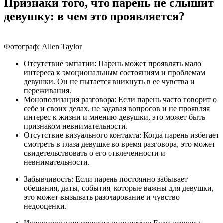
Признаки того, что парень не слышит
девушку: в чем это проявляется?
Фотограф: Allen Taylor
Отсутствие эмпатии: Парень может проявлять мало
интереса к эмоциональным состояниям и проблемам
девушки. Он не пытается вникнуть в ее чувства и
переживания.
Монополизация разговора: Если парень часто говорит о
себе и своих делах, не задавая вопросов и не проявляя
интерес к жизни и мнению девушки, это может быть
признаком невнимательности.
Отсутствие визуального контакта: Когда парень избегает
смотреть в глаза девушке во время разговора, это может
свидетельствовать о его отвлеченности и
невнимательности.
Забывчивость: Если парень постоянно забывает
обещания, даты, события, которые важны для девушки,
это может вызывать разочарование и чувство
недооценки.
Игнорирование женских инициатив: Если девушка