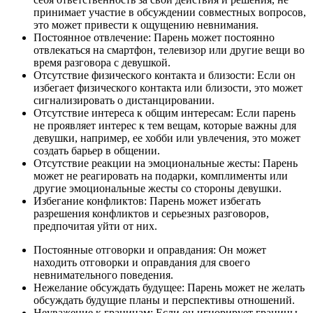
принимает участие в обсуждении совместных вопросов,
это может привести к ощущению невнимания.
Постоянное отвлечение: Парень может постоянно
отвлекаться на смартфон, телевизор или другие вещи во
время разговора с девушкой.
Отсутствие физического контакта и близости: Если он
избегает физического контакта или близости, это может
сигнализировать о дистанцировании.
Отсутствие интереса к общим интересам: Если парень
не проявляет интерес к тем вещам, которые важны для
девушки, например, ее хобби или увлечения, это может
создать барьер в общении.
Отсутствие реакции на эмоциональные жесты: Парень
может не реагировать на подарки, комплименты или
другие эмоциональные жесты со стороны девушки.
Избегание конфликтов: Парень может избегать
разрешения конфликтов и серьезных разговоров,
предпочитая уйти от них.
Постоянные отговорки и оправдания: Он может
находить отговорки и оправдания для своего
невнимательного поведения.
Нежелание обсуждать будущее: Парень может не желать
обсуждать будущие планы и перспективы отношений.
Неуважение к границам: Если он игнорирует границы