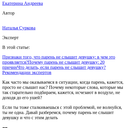
Екатерина Андреева
Автор
Наталья Суркова
Эксперт
В этой статье:
Признаки того, что парень не слышит девушку: в чем это
проявляется?
Почему парень не слышит девушку: 20
причин
Что делать, если парень не слышит девушку?
Рекомендации экспертов
Как часто мы оказываемся в ситуации, когда парень, кажется,
просто не слышит нас? Почему некоторые слова, которые мы
так старательно подбираем, кажется, исчезают в воздухе, не
доходя до его ушей?
Если ты тоже сталкиваешься с этой проблемой, не волнуйся,
ты не одна. Давай разберемся, почему парень не слышит
девушку и что с этим делать