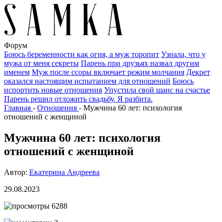
Форум
Боюсь беременности как огня, а муж торопит
Узнала, что у
мужа от меня секреты
Парень при друзьях назвал другим
именем
Муж после ссоры включает режим молчания
Декрет
оказался настоящим испытанием для отношений
Боюсь
испортить новые отношения
Упустила свой шанс на счастье
Парень решил отложить свадьбу. Я разбита.
Главная
-
Отношения
-
Мужчина 60 лет: психология
отношений с женщиной
Мужчина 60 лет: психология
отношений с женщиной
Автор:
Екатерина Андреева
29.08.2023
6288