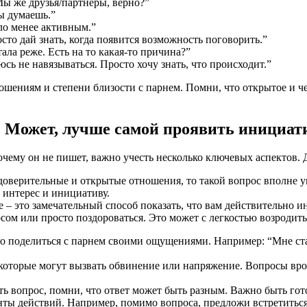
Мы же друзья/партнеры, верно?”
ты думаешь.”
ло менее активным.”
сто дай знать, когда появится возможность поговорить.”
ала реже. Есть на то какая-то причина?”
юсь не навязываться. Просто хочу знать, что происходит.”
ошениям и степени близости с парнем. Помни, что открытое и ч
? Может, лучше самой проявить инициат
 почему он не пишет, важно учесть несколько ключевых аспектов.
доверительные и открытые отношения, то такой вопрос вполне ум
 интерес и инициативу.
– это замечательный способ показать, что вам действительно и
сом или просто поздороваться. Это может с легкостью возродить
 поделиться с парнем своими ощущениями. Например: “Мне стал
которые могут вызвать обвинение или напряжение. Вопросы вро
дать вопрос, помни, что ответ может быть разным. Важно быть г
нты действий. Например, помимо вопроса, предложи встретиться 