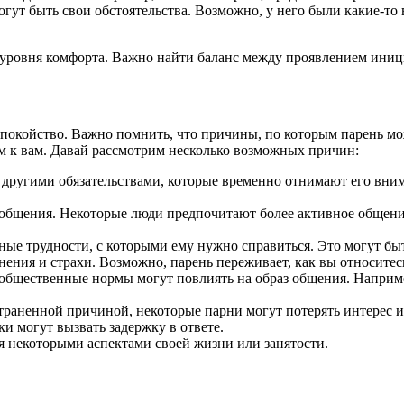
гут быть свои обстоятельства. Возможно, у него были какие-то
 уровня комфорта. Важно найти баланс между проявлением иниц
покойство. Важно помнить, что причины, по которым парень мож
м к вам. Давай рассмотрим несколько возможных причин:
и другими обязательствами, которые временно отнимают его внима
щения. Некоторые люди предпочитают более активное общение, 
ые трудности, с которыми ему нужно справиться. Это могут бы
ния и страхи. Возможно, парень переживает, как вы относитесь
общественные нормы могут повлиять на образ общения. Наприме
страненной причиной, некоторые парни могут потерять интерес 
 могут вызвать задержку в ответе.
ся некоторыми аспектами своей жизни или занятости.