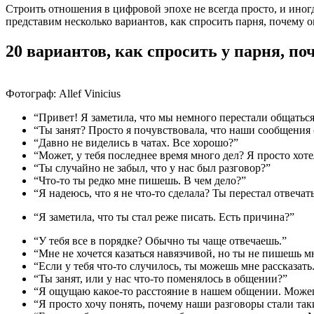
Строить отношения в цифровой эпохе не всегда просто, и иног
представим несколько вариантов, как спросить парня, почему о
20 вариантов, как спросить у парня, по
Фотограф: Allef Vinicius
“Привет! Я заметила, что мы немного перестали общаться
“Ты занят? Просто я почувствовала, что наши сообщения 
“Давно не виделись в чатах. Все хорошо?”
“Может, у тебя последнее время много дел? Я просто хоте
“Ты случайно не забыл, что у нас был разговор?”
“Что-то ты редко мне пишешь. В чем дело?”
“Я надеюсь, что я не что-то сделала? Ты перестал отвеча
“Я заметила, что ты стал реже писать. Есть причина?”
“У тебя все в порядке? Обычно ты чаще отвечаешь.”
“Мне не хочется казаться навязчивой, но ты не пишешь м
“Если у тебя что-то случилось, ты можешь мне рассказать
“Ты занят, или у нас что-то поменялось в общении?”
“Я ощущаю какое-то расстояние в нашем общении. Можеш
“Я просто хочу понять, почему наши разговоры стали та