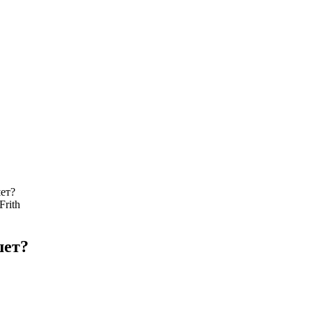
ет?
Frith
шет?