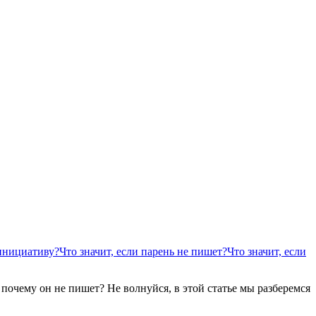
 инициативу?
Что значит, если парень не пишет?
Что значит, если
: почему он не пишет? Не волнуйся, в этой статье мы разберемся