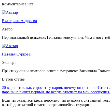
Комментариев нет
Екатерина Андреева
Автор
Перинатальный психолог. Гештальт-консультант. Чем я могу те
Наталья Суркова
Эксперт
Практикующий психолог, гештальт-терапевт. Закончила Тольят
В этой статье:
20 вариантов, как спросить у парня, почему он не пишет
Стоит 
парень не пишет первый, но всегда отвечает на мои сообщения
Если ты оказалась здесь, вероятно, ты знакома с ситуацией, ко
в этой деликатной и часто встречающейся ситуации.