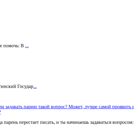
бе помочь: В
...
тинский Государ
...
ли задавать парню такой вопрос? Может, лучше самой проявить
?
гда парень перестает писать, и ты начинаешь задаваться вопросом