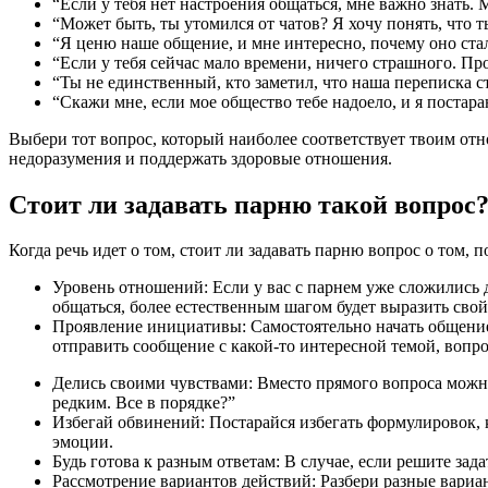
“Если у тебя нет настроения общаться, мне важно знать. 
“Может быть, ты утомился от чатов? Я хочу понять, что 
“Я ценю наше общение, и мне интересно, почему оно ста
“Если у тебя сейчас мало времени, ничего страшного. Про
“Ты не единственный, кто заметил, что наша переписка ст
“Скажи мне, если мое общество тебе надоело, и я постара
Выбери тот вопрос, который наиболее соответствует твоим отн
недоразумения и поддержать здоровые отношения.
Стоит ли задавать парню такой вопрос
Когда речь идет о том, стоит ли задавать парню вопрос о том,
Уровень отношений: Если у вас с парнем уже сложились 
общаться, более естественным шагом будет выразить свой
Проявление инициативы: Самостоятельно начать общение 
отправить сообщение с какой-то интересной темой, вопро
Делись своими чувствами: Вместо прямого вопроса можно
редким. Все в порядке?”
Избегай обвинений: Постарайся избегать формулировок, 
эмоции.
Будь готова к разным ответам: В случае, если решите за
Рассмотрение вариантов действий: Разбери разные вариа